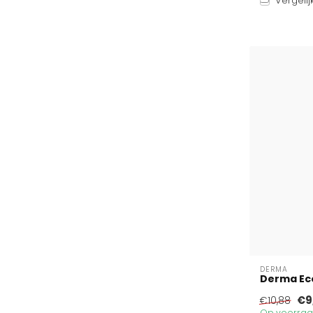
Vergelij
DERMA
Derma Eco
€9
€10,88
Op voorraad