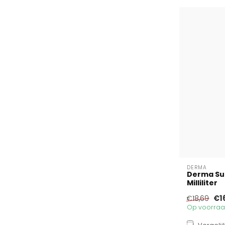
DERMA
Derma Sun
Milliliter
€1
€18,69
Op voorraad