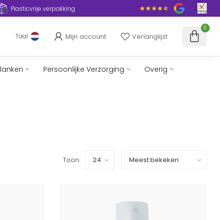
Plasticvrije verpakking
0
Mijn account
Verlanglijst
Taal
slanken
Persoonlijke Verzorging
Overig
Toon: