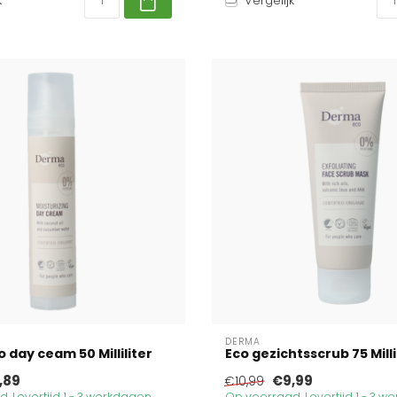
k
Vergelijk
DERMA
 day ceam 50 Milliliter
Eco gezichtsscrub 75 Milli
,89
€9,99
€10,99
. Levertijd 1 - 3 werkdagen
Op voorraad. Levertijd 1 - 3 