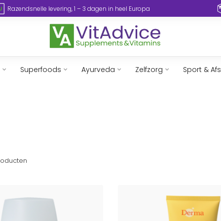
Razendsnelle levering, 1 – 3 dagen in heel Europa
Superfoods
Ayurveda
Zelfzorg
Sport & Af
oducten