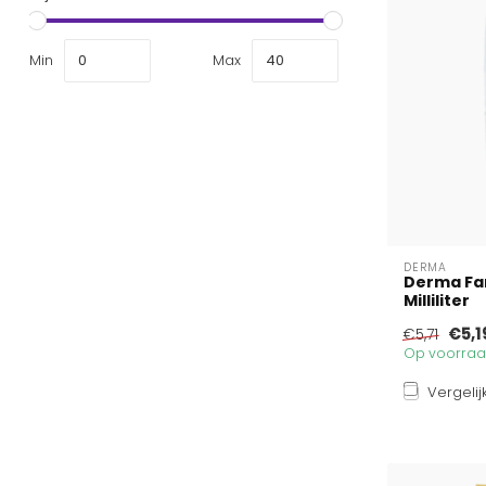
Min
Max
DERMA
Derma Fam
Milliliter
€5,1
€5,71
Op voorraad
Vergelij