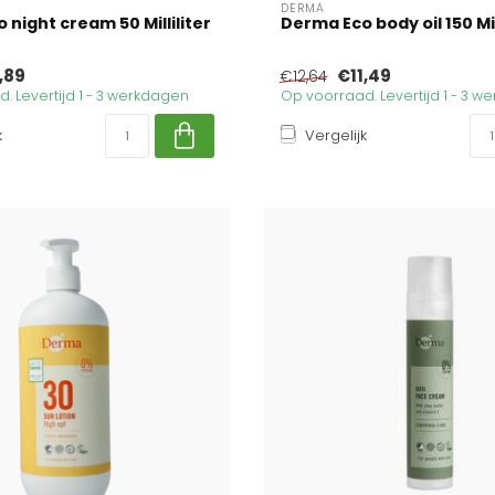
DERMA
 night cream 50 Milliliter
Derma Eco body oil 150 Mil
,89
€11,49
€12,64
. Levertijd 1 - 3 werkdagen
Op voorraad. Levertijd 1 - 3 
k
Vergelijk