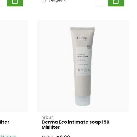
Vergelijk
DERMA
liter
Derma Eco intimate soap 150
Milliliter
werkdagen