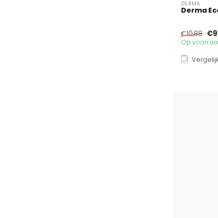
DERMA
Derma Eco
€9
€10,88
Op voorraad
Vergelij