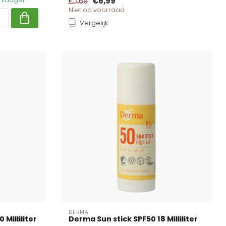
€6,99
€7,69
Niet op voorraad
Vergelijk
DERMA
Milliliter
Derma Sun stick SPF50 18 Milliliter