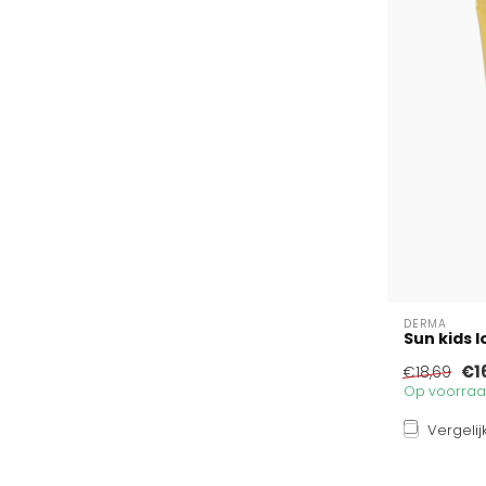
DERMA
Sun kids l
€1
€18,69
Op voorraad
Vergelij