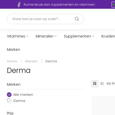
Ruime keuze aan supplementen en vitaminen
Vitamines
Mineralen
Supplementen
Kruiden
Merken
Home
/
Merken
/
Derma
Derma
49
Pr
Merken
Alle merken
Derma
Prijs