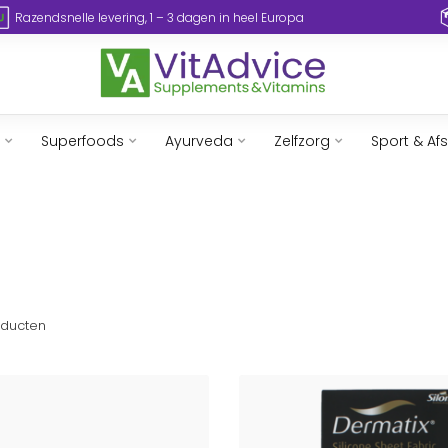
Razendsnelle levering, 1 – 3 dagen in heel Europa
Superfoods
Ayurveda
Zelfzorg
Sport & Af
ducten