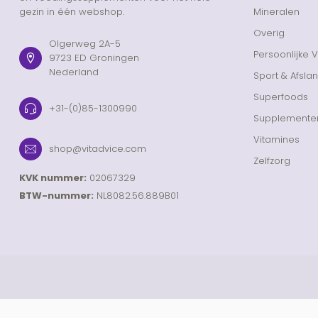
gezin in één webshop.
Mineralen
Overig
Olgerweg 2A-5
Persoonlijke 
9723 ED Groningen
Nederland
Sport & Afsla
Superfoods
+31-(0)85-1300990
Supplemente
Vitamines
shop@vitadvice.com
Zelfzorg
KVK nummer:
02067329
BTW-nummer:
NL8082.56.889B01