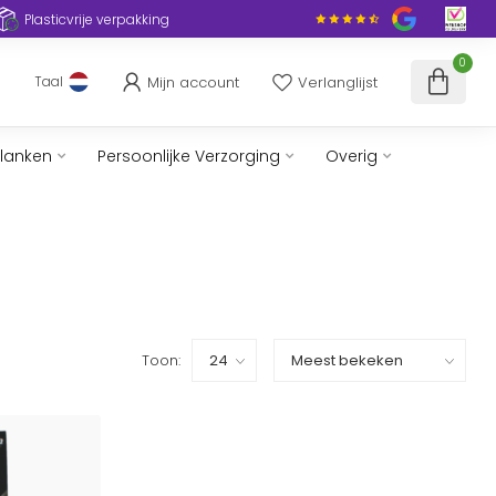
Plasticvrije verpakking
0
Mijn account
Verlanglijst
Taal
slanken
Persoonlijke Verzorging
Overig
Toon: