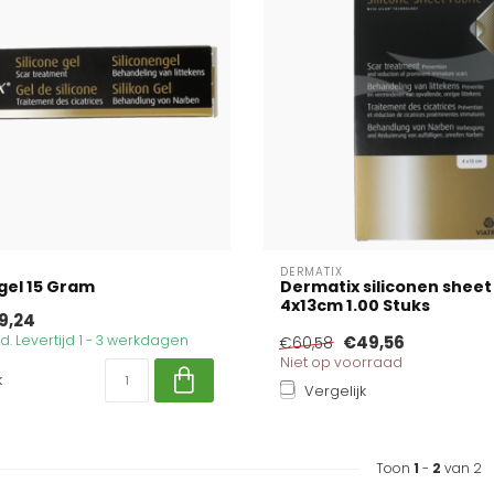
DERMATIX
 gel 15 Gram
Dermatix siliconen sheet
4x13cm 1.00 Stuks
9,24
. Levertijd 1 - 3 werkdagen
€49,56
€60,58
Niet op voorraad
k
Vergelijk
Toon
1
-
2
van 2