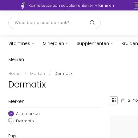
Ruime keuze aan supplementen en vitaminen
Vitamines
Mineralen
Supplementen
Kruiden
Merken
Home
/
Merken
/
Dermatix
Dermatix
2
Pro
Merken
Alle merken
Dermatix
Prijs