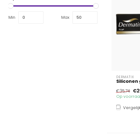
Min
Max
DERMATIX
Siliconen
€2
€35,74
Op voorraad
Vergelij