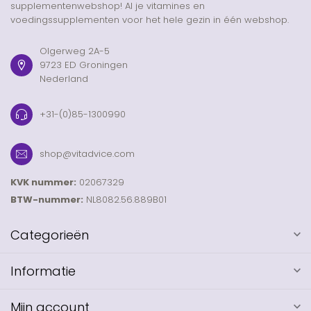
supplementenwebshop! Al je vitamines en
voedingssupplementen voor het hele gezin in één webshop.
Olgerweg 2A-5
9723 ED Groningen
Nederland
+31-(0)85-1300990
shop@vitadvice.com
KVK nummer:
02067329
BTW-nummer:
NL8082.56.889B01
Categorieën
Informatie
Mijn account