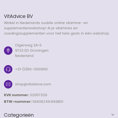
VitAdvice BV
Winkel in Nederlands oudste online vitamine- en
supplementenwebshop! Al je vitamines en
voedingssupplementen voor het hele gezin in één webshop.
Olgerweg 2A-5
9723 ED Groningen
Nederland
+31-(0)85-1300990
shop@vitadvice.com
KVK nummer:
02067329
BTW-nummer:
NL8082.56.889B01
Categorieën