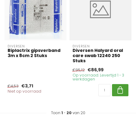
DIVERSEN
DIVERSEN
Biplactrix gipsverband
Diversen Halyard oral
3m x 8cm 2 Stuks
care swab 12240 250
Stuks
€86,99
€95,12
Op voorraad. Levertijd 1 - 3
werkdagen
€3,71
€4,53
Niet op voorraad
Toon
1
-
20
van 20