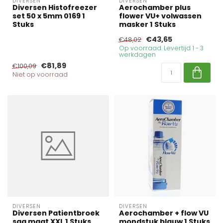
DIVERSEN
DIVERSEN
Diversen Histofreezer
Aerochamber plus
set 50 x 5mm 0169 1
flower VU+ volwassen
Stuks
masker 1 Stuks
€43,65
€48,02
Op voorraad. Levertijd 1 - 3
werkdagen
€81,89
€100,09
Niet op voorraad
DIVERSEN
DIVERSEN
Diversen Patientbroek
Aerochamber + flow VU
sga maat XXL 1 Stuks
mondstuk blauw 1 Stuks