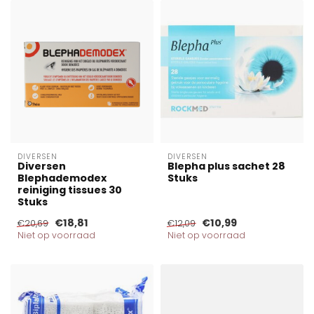
DIVERSEN
DIVERSEN
Diversen
Blepha plus sachet 28
Blephademodex
Stuks
reiniging tissues 30
Stuks
€18,81
€10,99
€20,69
€12,09
Niet op voorraad
Niet op voorraad