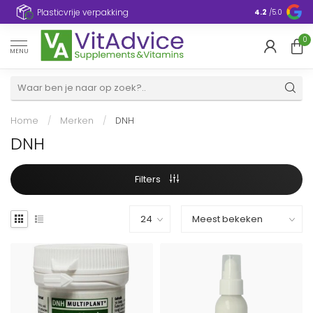
Plasticvrije verpakking
4.2
/5.0
0
MENU
Home
/
Merken
/
DNH
DNH
Filters