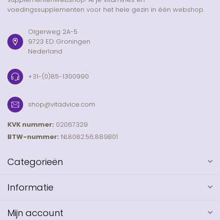
voedingssupplementen voor het hele gezin in één webshop.
Olgerweg 2A-5
9723 ED Groningen
Nederland
+31-(0)85-1300990
shop@vitadvice.com
KVK nummer:
02067329
BTW-nummer:
NL8082.56.889B01
Categorieën
Informatie
Mijn account