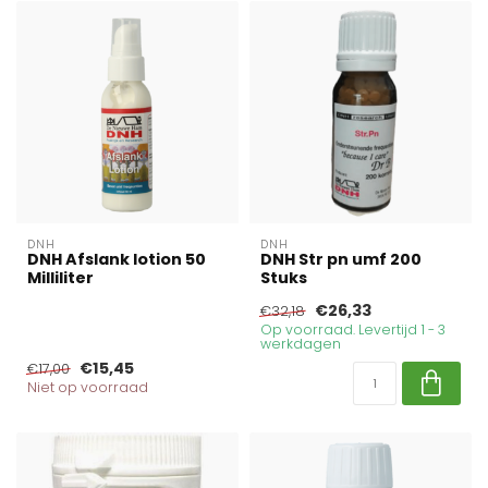
DNH
DNH
DNH Afslank lotion 50
DNH Str pn umf 200
Milliliter
Stuks
€26,33
€32,18
Op voorraad. Levertijd 1 - 3
werkdagen
€15,45
€17,00
Niet op voorraad