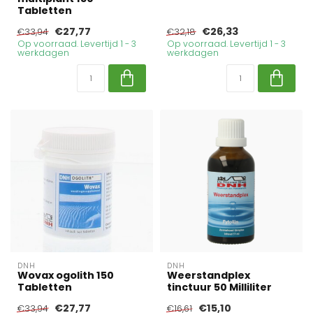
Tabletten
€27,77
€26,33
€33,94
€32,18
Op voorraad. Levertijd 1 - 3
Op voorraad. Levertijd 1 - 3
werkdagen
werkdagen
DNH
DNH
Wovax ogolith 150
Weerstandplex
Tabletten
tinctuur 50 Milliliter
€27,77
€15,10
€33,94
€16,61