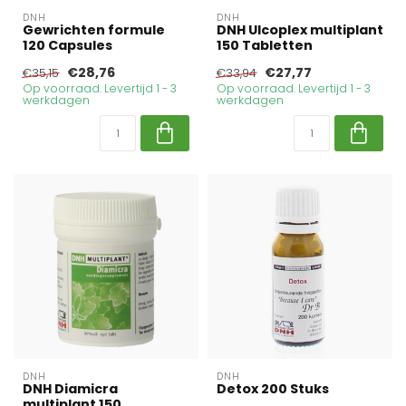
DNH
DNH
Gewrichten formule
DNH Ulcoplex multiplant
120 Capsules
150 Tabletten
€28,76
€27,77
€35,15
€33,94
Op voorraad. Levertijd 1 - 3
Op voorraad. Levertijd 1 - 3
werkdagen
werkdagen
DNH
DNH
DNH Diamicra
Detox 200 Stuks
multiplant 150