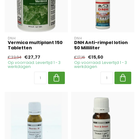
DNH
DNH
Vermica multiplant 150
DNH Anti-rimpel lotion
Tabletten
50 Milliliter
€27,77
€15,60
€33,94
€17,16
Op voorraad. Levertijd 1 - 3
Op voorraad. Levertijd 1 - 3
werkdagen
werkdagen