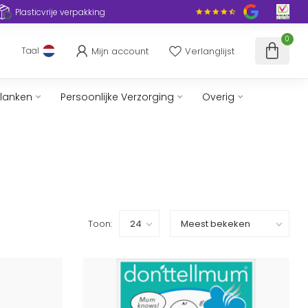
Plasticvrije verpakking
0
Mijn account
Verlanglijst
Taal
slanken
Persoonlijke Verzorging
Overig
Toon: