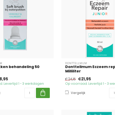
UM
DONTTELLMUM
ken behandeling 50
Donttellmum Eczeem rep
Milliliter
8,95
€21,95
€24,15
. Levertijd 1 - 3 werkdagen
Op voorraad. Levertijd 1 - 3 
k
Vergelijk