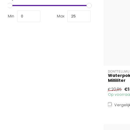
Min
Max
DONTTELLM
Waterpok
Milliliter
€1
€20,85
Op voorraad
Vergelij