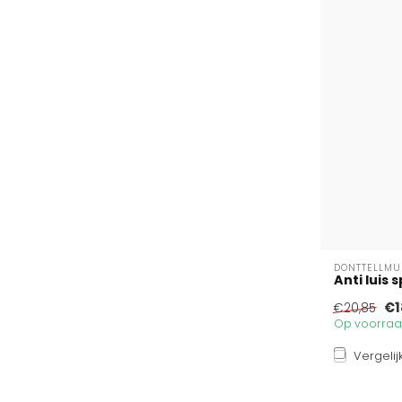
DONTTELLM
Anti luis s
€1
€20,85
Op voorraad
Vergelij