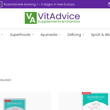
Razendsnelle levering, 1 – 3 dagen in heel Europa
Superfoods
Ayurveda
Zelfzorg
Sport & Af
ducten