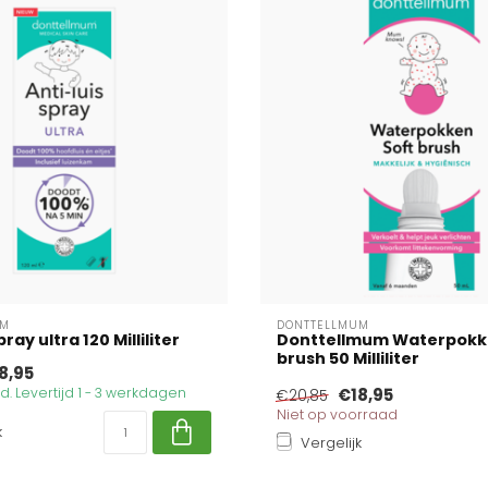
UM
DONTTELLMUM
pray ultra 120 Milliliter
Donttellmum Waterpokk
brush 50 Milliliter
8,95
. Levertijd 1 - 3 werkdagen
€18,95
€20,85
Niet op voorraad
k
Vergelijk