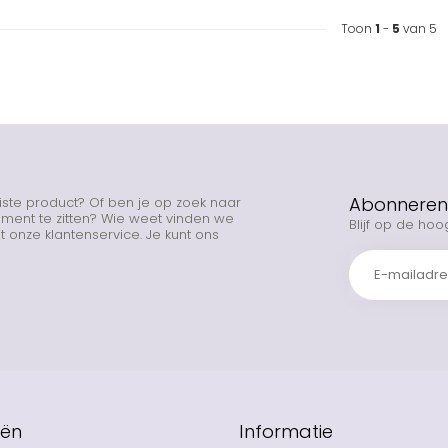
Toon
1
-
5
van 5
Abonneren 
uiste product? Of ben je op zoek naar
rtiment te zitten? Wie weet vinden we
Blijf op de hoo
 onze klantenservice. Je kunt ons
eën
Informatie