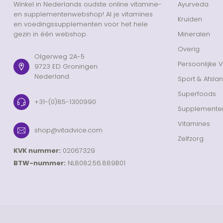
Winkel in Nederlands oudste online vitamine-
Ayurveda
en supplementenwebshop! Al je vitamines
Kruiden
en voedingssupplementen voor het hele
gezin in één webshop.
Mineralen
Overig
Olgerweg 2A-5
Persoonlijke 
9723 ED Groningen
Nederland
Sport & Afsla
Superfoods
+31-(0)85-1300990
Supplemente
Vitamines
shop@vitadvice.com
Zelfzorg
KVK nummer:
02067329
BTW-nummer:
NL8082.56.889B01