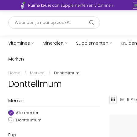
Ruime keuze aan supplementen en vitaminen
Vitamines
Mineralen
Supplementen
Kruiden
Merken
Home
/
Merken
/
Donttellmum
Donttellmum
5
Pro
Merken
Alle merken
Donttellmum
Prijs