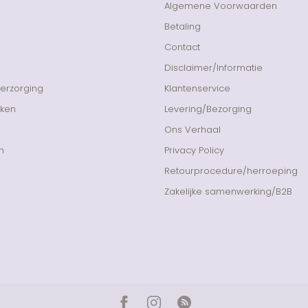
Algemene Voorwaarden
Betaling
Contact
Disclaimer/Informatie
Verzorging
Klantenservice
nken
Levering/Bezorging
Ons Verhaal
n
Privacy Policy
Retourprocedure/herroeping
Zakelijke samenwerking/B2B