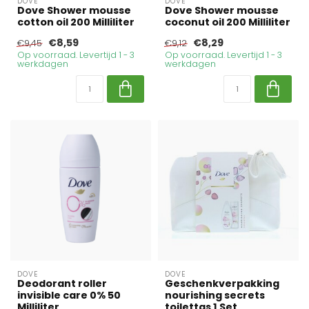
DOVE
DOVE
Dove Shower mousse
Dove Shower mousse
cotton oil 200 Milliliter
coconut oil 200 Milliliter
€8,59
€8,29
€9,45
€9,12
Op voorraad. Levertijd 1 - 3
Op voorraad. Levertijd 1 - 3
werkdagen
werkdagen
DOVE
DOVE
Deodorant roller
Geschenkverpakking
invisible care 0% 50
nourishing secrets
Milliliter
toilettas 1 Set