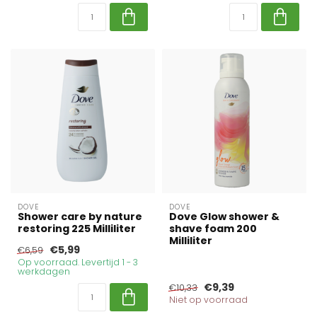
DOVE
DOVE
Shower care by nature
Dove Glow shower &
restoring 225 Milliliter
shave foam 200
Milliliter
€5,99
€6,59
Op voorraad. Levertijd 1 - 3
werkdagen
€9,39
€10,33
Niet op voorraad