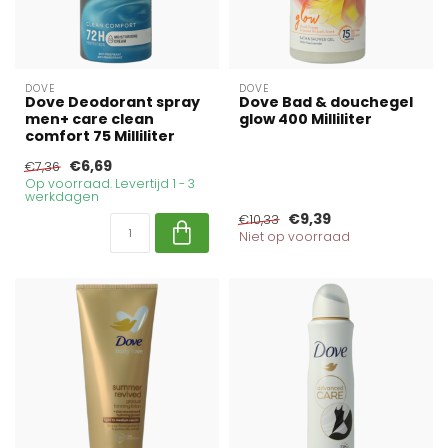
DOVE
DOVE
Dove Deodorant spray
Dove Bad & douchegel
men+ care clean
glow 400 Milliliter
comfort 75 Milliliter
€6,69
€7,36
Op voorraad. Levertijd 1 - 3
werkdagen
€9,39
€10,33
Niet op voorraad