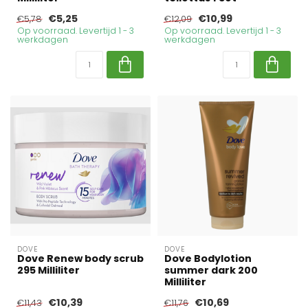
€5,25
€10,99
€5,78
€12,09
Op voorraad. Levertijd 1 - 3
Op voorraad. Levertijd 1 - 3
werkdagen
werkdagen
DOVE
DOVE
Dove Renew body scrub
Dove Bodylotion
295 Milliliter
summer dark 200
Milliliter
€10,39
€10,69
€11,43
€11,76