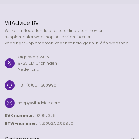
VitAdvice BV
Winkel in Nederlands oudste online vitamine- en
supplementenwebshop! Al je vitamines en
voedingssupplementen voor het hele gezin in één webshop.
Olgerweg 2A-5
9723 ED Groningen
Nederland
+31-(0)85-1300990
shop@vitadvice.com
KVK nummer:
02067329
BTW-nummer:
NL8082.56.889B01