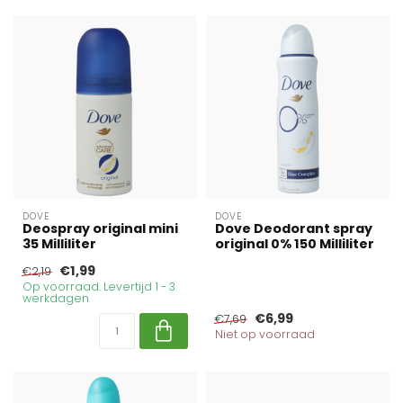
DOVE
DOVE
Deospray original mini
Dove Deodorant spray
35 Milliliter
original 0% 150 Milliliter
€1,99
€2,19
Op voorraad. Levertijd 1 - 3
werkdagen
€6,99
€7,69
Niet op voorraad