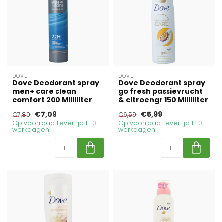
DOVE
DOVE
Dove Deodorant spray
Dove Deodorant spray
men+ care clean
go fresh passievrucht
comfort 200 Milliliter
& citroengr 150 Milliliter
€7,09
€5,99
€7,80
€6,59
Op voorraad. Levertijd 1 - 3
Op voorraad. Levertijd 1 - 3
werkdagen
werkdagen