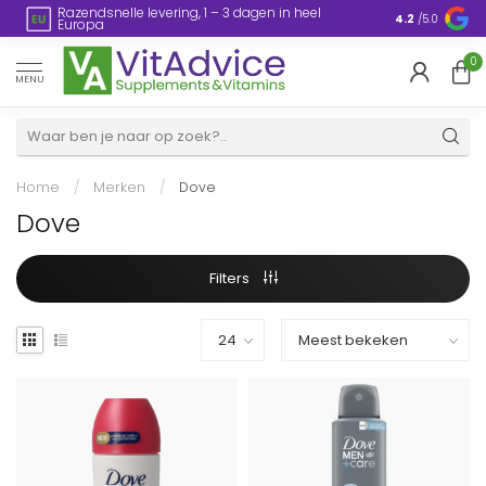
le levering, 1 – 3 dagen in heel
Plasticvrije verpakking
4.2
/5.0
0
MENU
Home
/
Merken
/
Dove
Dove
Filters