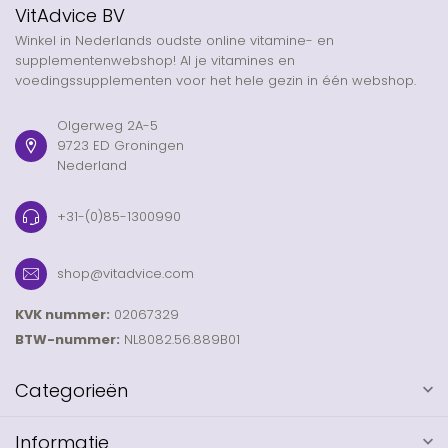
VitAdvice BV
Winkel in Nederlands oudste online vitamine- en
supplementenwebshop! Al je vitamines en
voedingssupplementen voor het hele gezin in één webshop.
Olgerweg 2A-5
9723 ED Groningen
Nederland
+31-(0)85-1300990
shop@vitadvice.com
KVK nummer:
02067329
BTW-nummer:
NL8082.56.889B01
Categorieën
Informatie