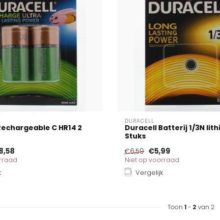
DURACELL
Rechargeable C HR14 2
Duracell Batterij 1/3N lith
Stuks
8,58
€5,99
€6,59
orraad
Niet op voorraad
k
Vergelijk
Toon
1
-
2
van 2