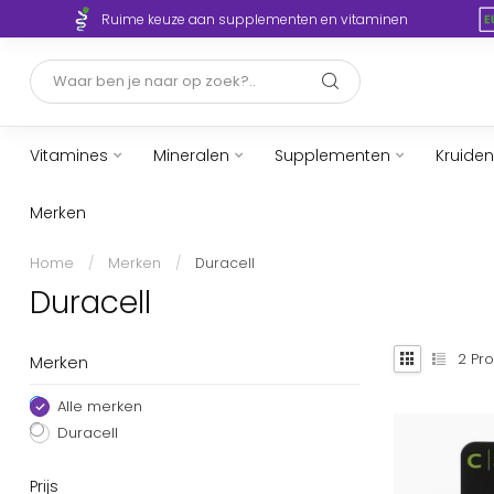
Ruime keuze aan supplementen en vitaminen
Vitamines
Mineralen
Supplementen
Kruiden
Merken
Home
/
Merken
/
Duracell
Duracell
2
Pro
Merken
Alle merken
Duracell
Prijs