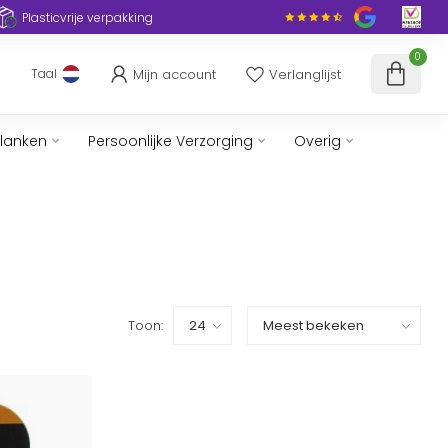
Plasticvrije verpakking
0
Mijn account
Verlanglijst
Taal
slanken
Persoonlijke Verzorging
Overig
Toon: