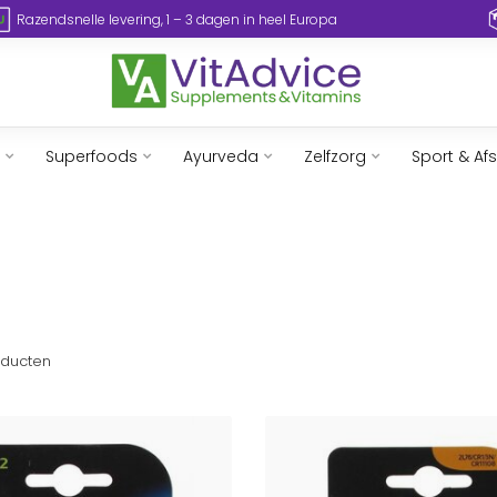
Razendsnelle levering, 1 – 3 dagen in heel Europa
Superfoods
Ayurveda
Zelfzorg
Sport & Af
ducten