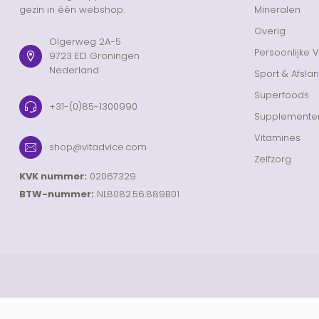
gezin in één webshop.
Mineralen
Overig
Olgerweg 2A-5
Persoonlijke 
9723 ED Groningen
Nederland
Sport & Afsla
Superfoods
+31-(0)85-1300990
Supplemente
Vitamines
shop@vitadvice.com
Zelfzorg
KVK nummer:
02067329
BTW-nummer:
NL8082.56.889B01