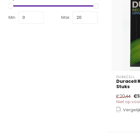
Min
Max
DURACELL
Duracell 
Stuks
€1
€20,44
Niet op vo
Vergelij