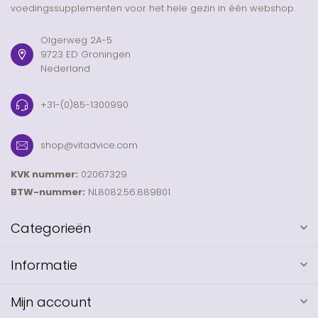
voedingssupplementen voor het hele gezin in één webshop.
Olgerweg 2A-5
9723 ED Groningen
Nederland
+31-(0)85-1300990
shop@vitadvice.com
KVK nummer:
02067329
BTW-nummer:
NL8082.56.889B01
Categorieën
Informatie
Mijn account