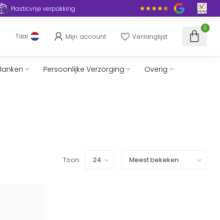
Plasticvrije verpakking
0
Mijn account
Verlanglijst
Taal
slanken
Persoonlijke Verzorging
Overig
Toon: