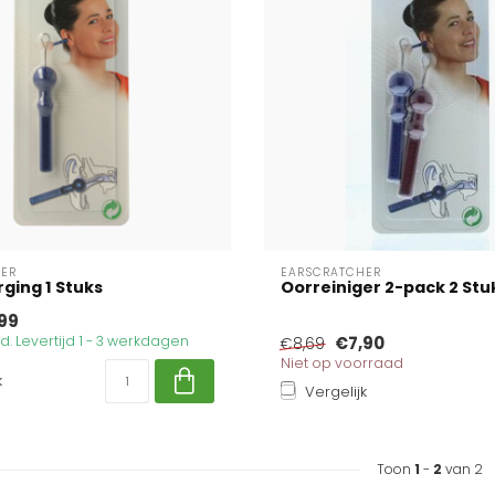
ER
EARSCRATCHER
ging 1 Stuks
Oorreiniger 2-pack 2 Stu
99
. Levertijd 1 - 3 werkdagen
€7,90
€8,69
Niet op voorraad
k
Vergelijk
Toon
1
-
2
van 2