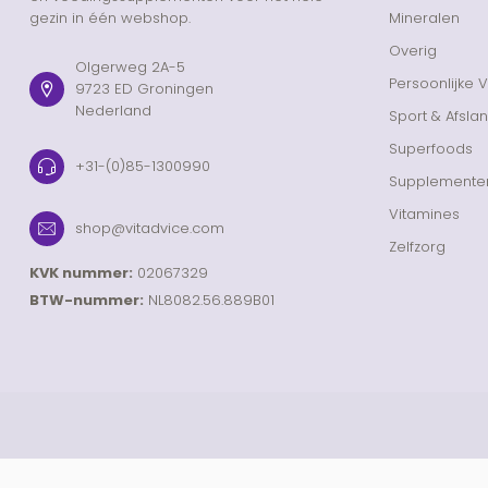
gezin in één webshop.
Mineralen
Overig
Olgerweg 2A-5
Persoonlijke 
9723 ED Groningen
Nederland
Sport & Afsla
Superfoods
+31-(0)85-1300990
Supplemente
Vitamines
shop@vitadvice.com
Zelfzorg
KVK nummer:
02067329
BTW-nummer:
NL8082.56.889B01