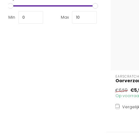
Min
Max
EARSCRATCH
Oorverzor
€5,
€6,59
Op voorraad
Vergelij