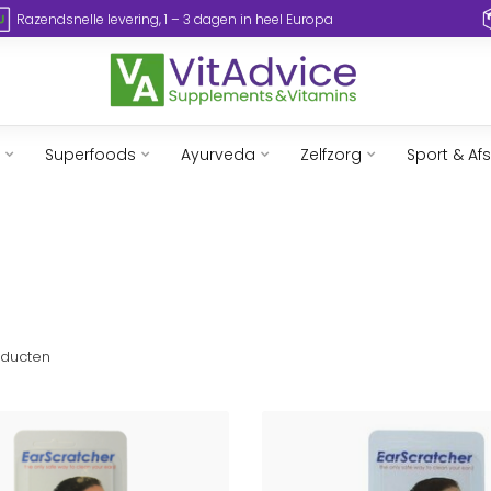
Razendsnelle levering, 1 – 3 dagen in heel Europa
Superfoods
Ayurveda
Zelfzorg
Sport & Af
ducten