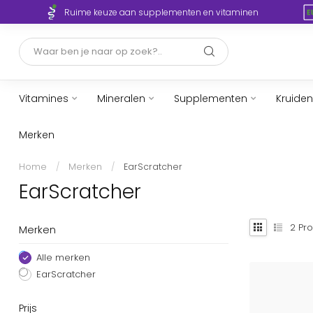
Ruime keuze aan supplementen en vitaminen
Vitamines
Mineralen
Supplementen
Kruiden
Merken
Home
/
Merken
/
EarScratcher
EarScratcher
2
Pro
Merken
Alle merken
EarScratcher
Prijs