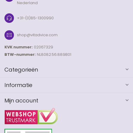
Nederland
+31-(0)85-1300990
shop@vitadvice.com
KVK nummer:
02067329
BTW-nummer:
NL8082.56.889B01
Categorieën
Informatie
Mijn account