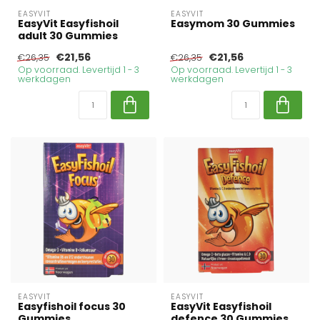
EASYVIT
EASYVIT
EasyVit Easyfishoil
Easymom 30 Gummies
adult 30 Gummies
€21,56
€21,56
€26,35
€26,35
Op voorraad. Levertijd 1 - 3
Op voorraad. Levertijd 1 - 3
werkdagen
werkdagen
EASYVIT
EASYVIT
Easyfishoil focus 30
EasyVit Easyfishoil
Gummies
defence 30 Gummies