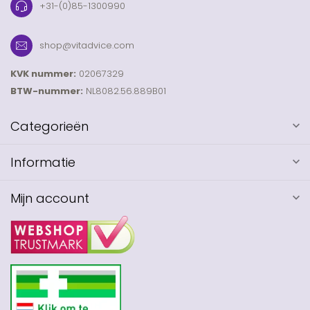
+31-(0)85-1300990
shop@vitadvice.com
KVK nummer:
02067329
BTW-nummer:
NL8082.56.889B01
Categorieën
Informatie
Mijn account