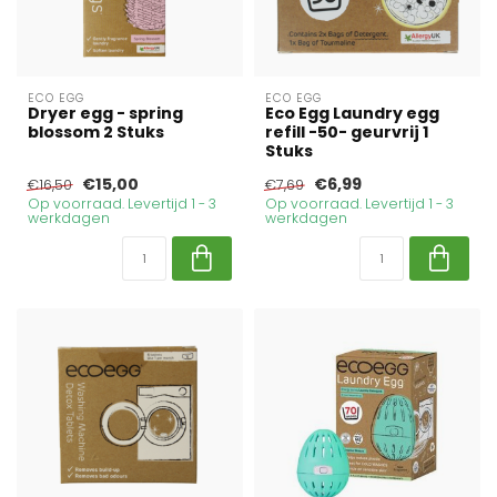
ECO EGG
ECO EGG
Dryer egg - spring
Eco Egg Laundry egg
blossom 2 Stuks
refill -50- geurvrij 1
Stuks
€15,00
€6,99
€16,50
€7,69
Op voorraad. Levertijd 1 - 3
Op voorraad. Levertijd 1 - 3
werkdagen
werkdagen