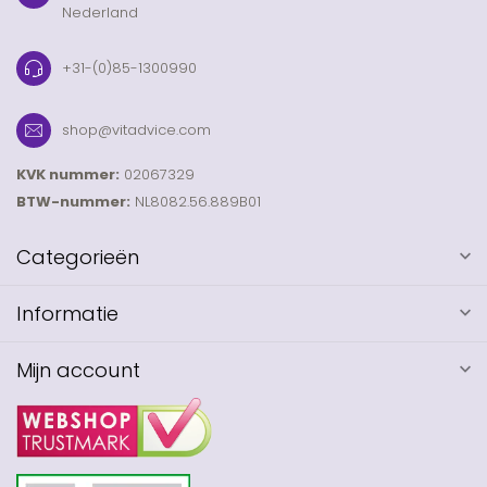
Nederland
+31-(0)85-1300990
shop@vitadvice.com
KVK nummer:
02067329
BTW-nummer:
NL8082.56.889B01
Categorieën
Informatie
Mijn account