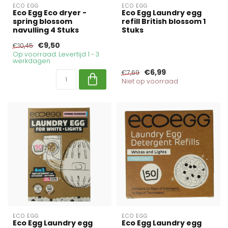
ECO EGG
ECO EGG
Eco Egg Eco dryer -
Eco Egg Laundry egg
spring blossom
refill British blossom 1
navulling 4 Stuks
Stuks
€9,50
€10,45
Op voorraad. Levertijd 1 - 3
werkdagen
€6,99
€7,69
Niet op voorraad
ECO EGG
ECO EGG
Eco Egg Laundry egg
Eco Egg Laundry egg