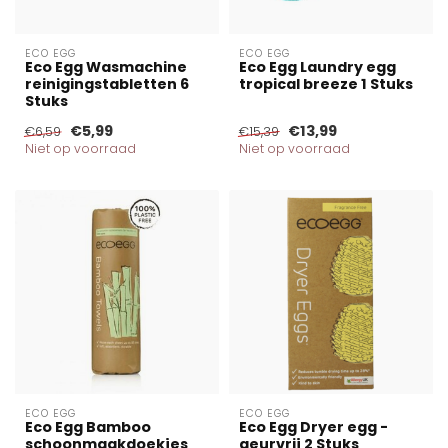
ECO EGG
ECO EGG
Eco Egg Wasmachine
Eco Egg Laundry egg
reinigingstabletten 6
tropical breeze 1 Stuks
Stuks
€5,99
€13,99
€6,59
€15,39
Niet op voorraad
Niet op voorraad
ECO EGG
ECO EGG
Eco Egg Bamboo
Eco Egg Dryer egg -
schoonmaakdoekjes
geurvrij 2 Stuks