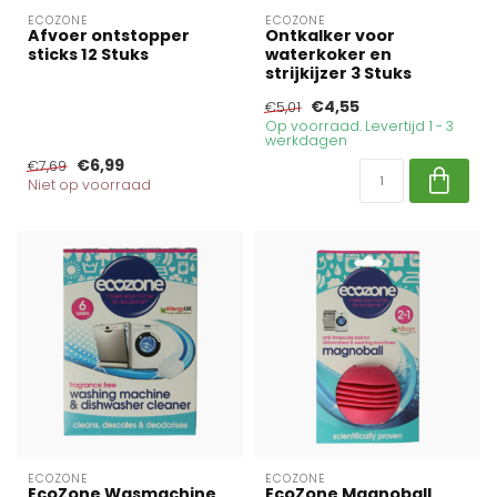
ECOZONE
ECOZONE
Afvoer ontstopper
Ontkalker voor
sticks 12 Stuks
waterkoker en
strijkijzer 3 Stuks
€4,55
€5,01
Op voorraad. Levertijd 1 - 3
werkdagen
€6,99
€7,69
Niet op voorraad
ECOZONE
ECOZONE
EcoZone Wasmachine
EcoZone Magnoball