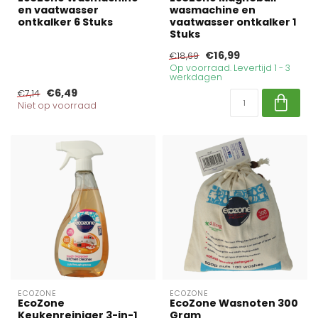
en vaatwasser
wasmachine en
ontkalker 6 Stuks
vaatwasser ontkalker 1
Stuks
€16,99
€18,69
Op voorraad. Levertijd 1 - 3
werkdagen
€6,49
€7,14
Niet op voorraad
ECOZONE
ECOZONE
EcoZone
EcoZone Wasnoten 300
Keukenreiniger 3-in-1
Gram