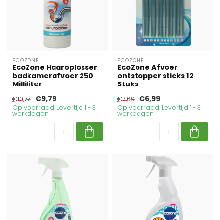
ECOZONE
ECOZONE
EcoZone Haaroplosser
EcoZone Afvoer
badkamerafvoer 250
ontstopper sticks 12
Milliliter
Stuks
€9,79
€6,99
€10,77
€7,69
Op voorraad. Levertijd 1 - 3
Op voorraad. Levertijd 1 - 3
werkdagen
werkdagen