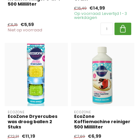
500 Milliliter
€14,99
€16,49
Op voorraad. Levertijd 1 - 3
werkdagen
€5,59
€6,15
Niet op voorraad
ECOZONE
ECOZONE
EcoZone Dryercubes
EcoZone
was droog ballen 2
Koffiemachine reiniger
Stuks
500 Milliliter
€11,19
€6,99
€12,31
€7,69