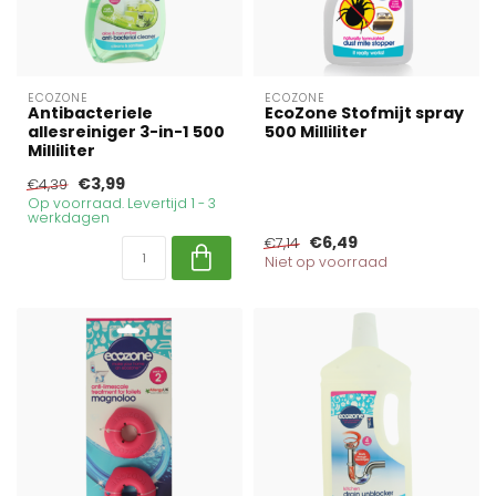
ECOZONE
ECOZONE
Antibacteriele
EcoZone Stofmijt spray
allesreiniger 3-in-1 500
500 Milliliter
Milliliter
€3,99
€4,39
Op voorraad. Levertijd 1 - 3
werkdagen
€6,49
€7,14
Niet op voorraad