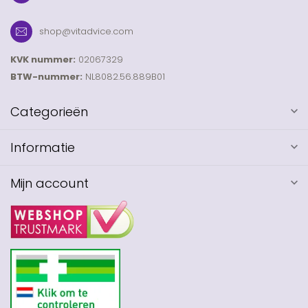
shop@vitadvice.com
KVK nummer:
02067329
BTW-nummer:
NL8082.56.889B01
Categorieën
Informatie
Mijn account