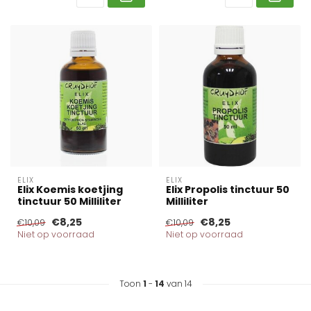
ELIX
ELIX
Elix Koemis koetjing
Elix Propolis tinctuur 50
tinctuur 50 Milliliter
Milliliter
€8,25
€8,25
€10,09
€10,09
Niet op voorraad
Niet op voorraad
Toon
1
-
14
van 14