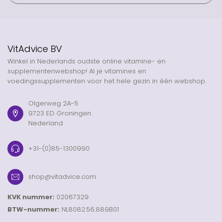
VitAdvice BV
Winkel in Nederlands oudste online vitamine- en
supplementenwebshop! Al je vitamines en
voedingssupplementen voor het hele gezin in één webshop.
Olgerweg 2A-5
9723 ED Groningen
Nederland
+31-(0)85-1300990
shop@vitadvice.com
KVK nummer:
02067329
BTW-nummer:
NL8082.56.889B01