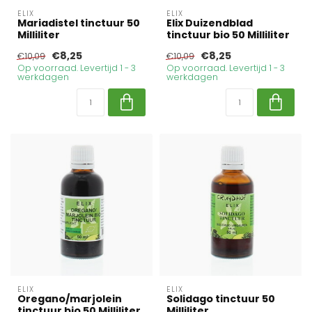
ELIX
ELIX
Mariadistel tinctuur 50
Elix Duizendblad
Milliliter
tinctuur bio 50 Milliliter
€8,25
€8,25
€10,09
€10,09
Op voorraad. Levertijd 1 - 3
Op voorraad. Levertijd 1 - 3
werkdagen
werkdagen
ELIX
ELIX
Oregano/marjolein
Solidago tinctuur 50
tinctuur bio 50 Milliliter
Milliliter