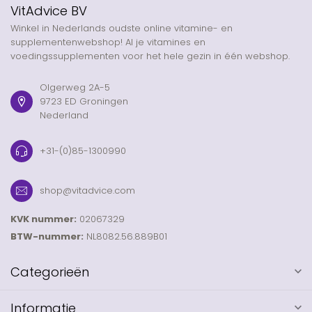
VitAdvice BV
Winkel in Nederlands oudste online vitamine- en
supplementenwebshop! Al je vitamines en
voedingssupplementen voor het hele gezin in één webshop.
Olgerweg 2A-5
9723 ED Groningen
Nederland
+31-(0)85-1300990
shop@vitadvice.com
KVK nummer:
02067329
BTW-nummer:
NL8082.56.889B01
Categorieën
Informatie