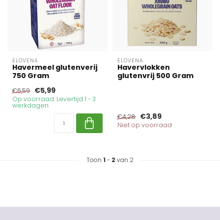
ELOVENA
ELOVENA
Havermeel glutenverij
Havervlokken
750 Gram
glutenvrij 500 Gram
€5,99
€6,59
Op voorraad. Levertijd 1 - 3
werkdagen
€3,89
€4,28
Niet op voorraad
Toon
1
-
2
van 2