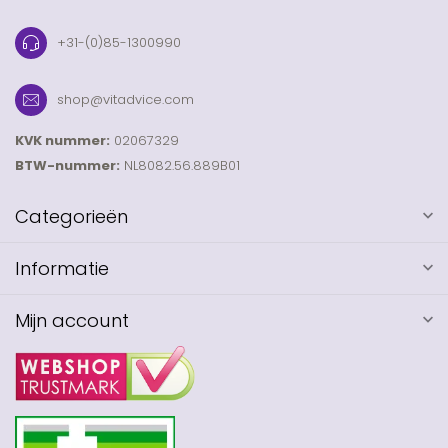
+31-(0)85-1300990
shop@vitadvice.com
KVK nummer:
02067329
BTW-nummer:
NL8082.56.889B01
Categorieën
Informatie
Mijn account