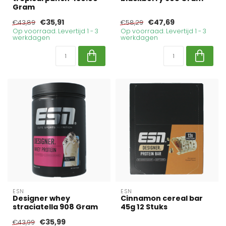
Gram
€35,91
€47,69
€43,89
€58,29
Op voorraad. Levertijd 1 - 3
Op voorraad. Levertijd 1 - 3
werkdagen
werkdagen
ESN
ESN
Designer whey
Cinnamon cereal bar
straciatella 908 Gram
45g 12 Stuks
€35,99
€43,99