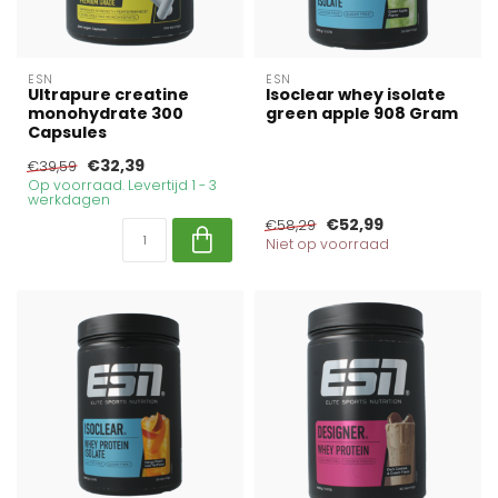
ESN
ESN
Ultrapure creatine
Isoclear whey isolate
monohydrate 300
green apple 908 Gram
Capsules
€32,39
€39,59
Op voorraad. Levertijd 1 - 3
werkdagen
€52,99
€58,29
Niet op voorraad