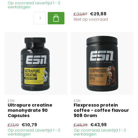
Op voorraad. Levertijd 1 - 3
werkdagen
€29,88
€32,87
Niet op voorraad
ESN
ESN
Ultrapure creatine
Flexpresso protein
monohydrate 90
coffee - coffee flavour
Capsules
908 Gram
€10,79
€43,99
€13,19
€48,39
Op voorraad. Levertijd 1 - 3
Op voorraad. Levertijd 1 - 3
werkdagen
werkdagen