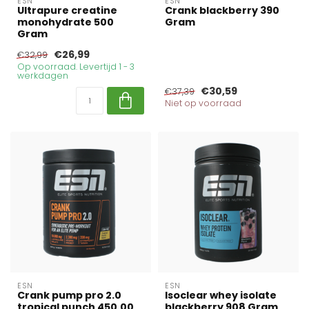
ESN
ESN
Ultrapure creatine
Crank blackberry 390
monohydrate 500
Gram
Gram
€26,99
€32,99
Op voorraad. Levertijd 1 - 3
werkdagen
€30,59
€37,39
Niet op voorraad
ESN
ESN
Crank pump pro 2.0
Isoclear whey isolate
tropical punch 450.00
blackberry 908 Gram