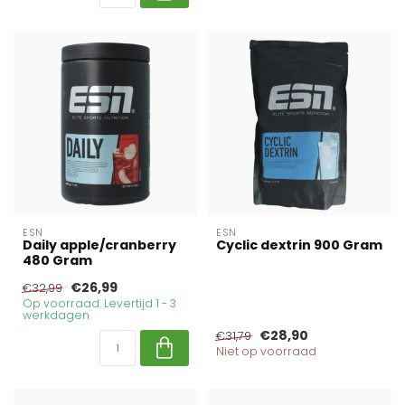
ESN
ESN
Daily apple/cranberry
Cyclic dextrin 900 Gram
480 Gram
€26,99
€32,99
Op voorraad. Levertijd 1 - 3
werkdagen
€28,90
€31,79
Niet op voorraad