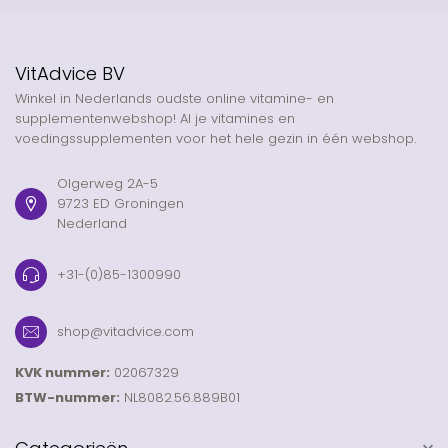
VitAdvice BV
Winkel in Nederlands oudste online vitamine- en
supplementenwebshop! Al je vitamines en
voedingssupplementen voor het hele gezin in één webshop.
Olgerweg 2A-5
9723 ED Groningen
Nederland
+31-(0)85-1300990
shop@vitadvice.com
KVK nummer:
02067329
BTW-nummer:
NL8082.56.889B01