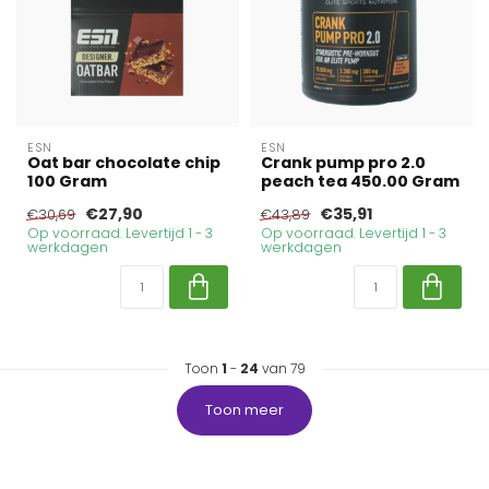
ESN
ESN
Oat bar chocolate chip
Crank pump pro 2.0
100 Gram
peach tea 450.00 Gram
€27,90
€35,91
€30,69
€43,89
Op voorraad. Levertijd 1 - 3
Op voorraad. Levertijd 1 - 3
werkdagen
werkdagen
Toon
1
-
24
van 79
Toon meer