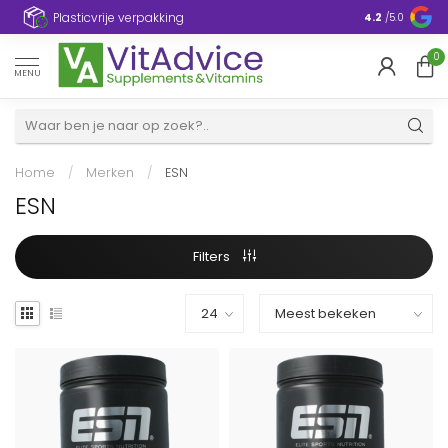
Plasticvrije verpakking
4.2
/5.0
0
MENU
Home
/
Merken
/
ESN
ESN
Filters