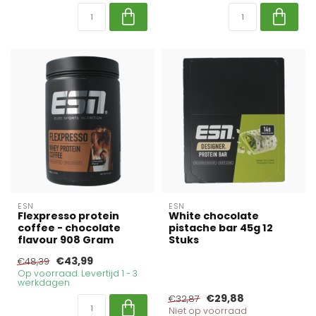
ESN
ESN
Flexpresso protein
White chocolate
coffee - chocolate
pistache bar 45g 12
flavour 908 Gram
Stuks
€43,99
€48,39
Op voorraad. Levertijd 1 - 3
werkdagen
€29,88
€32,87
Niet op voorraad