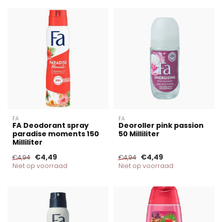
FA
FA
FA Deodorant spray
Deoroller pink passion
paradise moments 150
50 Milliliter
Milliliter
€4,49
€4,49
€4,94
€4,94
Niet op voorraad
Niet op voorraad