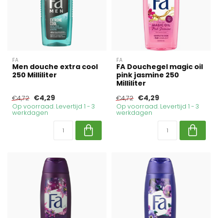
FA
FA
Men douche extra cool
FA Douchegel magic oil
250 Milliliter
pink jasmine 250
Milliliter
€4,29
€4,29
€4,72
€4,72
Op voorraad. Levertijd 1 - 3
Op voorraad. Levertijd 1 - 3
werkdagen
werkdagen