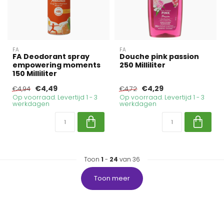
FA
FA
FA Deodorant spray
Douche pink passion
empowering moments
250 Milliliter
150 Milliliter
€4,49
€4,29
€4,94
€4,72
Op voorraad. Levertijd 1 - 3
Op voorraad. Levertijd 1 - 3
werkdagen
werkdagen
Toon
1
-
24
van 36
Toon meer