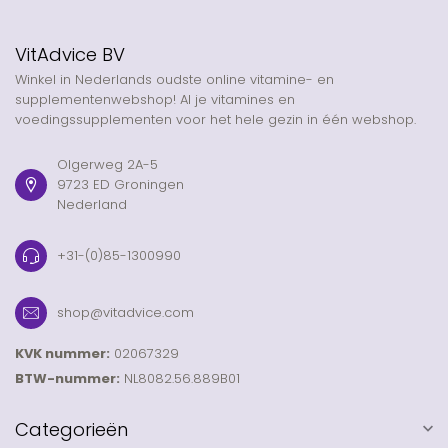
VitAdvice BV
Winkel in Nederlands oudste online vitamine- en
supplementenwebshop! Al je vitamines en
voedingssupplementen voor het hele gezin in één webshop.
Olgerweg 2A-5
9723 ED Groningen
Nederland
+31-(0)85-1300990
shop@vitadvice.com
KVK nummer:
02067329
BTW-nummer:
NL8082.56.889B01
Categorieën