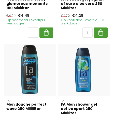
glamorous moments
of care aloe vera 250
150 Milliliter
Milliliter
€4,49
€4,29
€4,94
€4,72
Op voorraad. Levertijd 1 - 3
Op voorraad. Levertijd 1 - 3
werkdagen
werkdagen
FA
FA
Men douche perfect
FA Men shower gel
wave 250 Milliliter
active sport 250
Milliliter