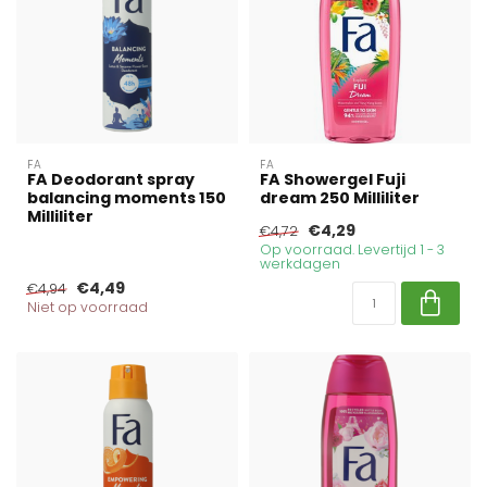
FA
FA
FA Deodorant spray
FA Showergel Fuji
balancing moments 150
dream 250 Milliliter
Milliliter
€4,29
€4,72
Op voorraad. Levertijd 1 - 3
werkdagen
€4,49
€4,94
Niet op voorraad