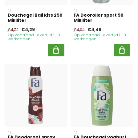
FA
FA
Douchegel Bali kiss 250
FA Deoroller sport 50
Milliliter
Milliliter
€4,29
€4,49
€4,72
€4,94
Op voorraad. Levertijd 1 - 3
Op voorraad. Levertijd 1 - 3
werkdagen
werkdagen
FA
FA
FA Deodorant spray
FA Douchegel yoghurt