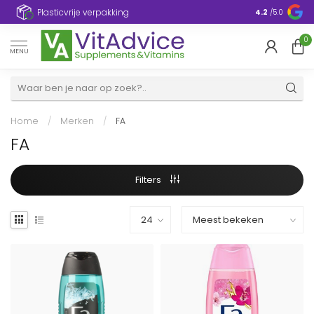
Plasticvrije verpakking
4.2
/5.0
0
MENU
Home
/
Merken
/
FA
FA
Filters