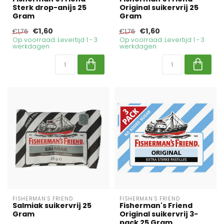
Sterk drop-anijs 25
Original suikervrij 25
Gram
Gram
€1,60
€1,60
€1,76
€1,76
Op voorraad. Levertijd 1 - 3
Op voorraad. Levertijd 1 - 3
werkdagen
werkdagen
FISHERMAN'S FRIEND
FISHERMAN'S FRIEND
Salmiak suikervrij 25
Fisherman's Friend
Gram
Original suikervrij 3-
pack 25 Gram