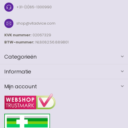
+31-(0)85-1300990
shop@vitadvice.com
KVK nummer:
02067329
BTW-nummer:
NL8082.56.889B01
Categorieën
Informatie
Mijn account