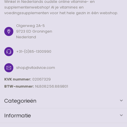
Winkel in Nederlands oudste online vitamine- en
supplementenwebshop! Al je vitamines en
voedingssupplementen voor het hele gezin in één webshop.
Olgerweg 2A-5
9723 ED Groningen
Nederland
+31-(0)85-1300990
shop@vitadvice.com
KVK nummer:
02067329
BTW-nummer:
NL8082.56.889B01
Categorieën
Informatie