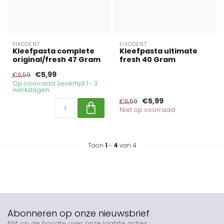
FIXODENT
FIXODENT
Kleefpasta complete
Kleefpasta ultimate
original/fresh 47 Gram
fresh 40 Gram
€5,99
€6,59
Op voorraad. Levertijd 1 - 3
werkdagen
€5,99
€6,59
Niet op voorraad
Toon
1
-
4
van 4
Abonneren op onze nieuwsbrief
Blijf op de hoogte over onze laatste acties