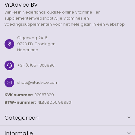
VitAdvice BV
Winkel in Nederlands oudste online vitamine- en
supplementenwebshop! Al je vitamines en
voedingssupplementen voor het hele gezin in één webshop.
Olgerweg 2A-5
9723 ED Groningen
Nederland
+31-(0)85-1300990
shop@vitadvice.com
KVK nummer:
02067329
BTW-nummer:
NL8082.56.889B01
Categorieën
Informatie