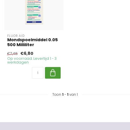
FLUOR AID
Mondspoelmiddel 0.05
500 Milliliter
€6,80
€7,48
Op voorraad. Levertijd 1 - 3
werkdagen
Toon
1
-
1
van 1