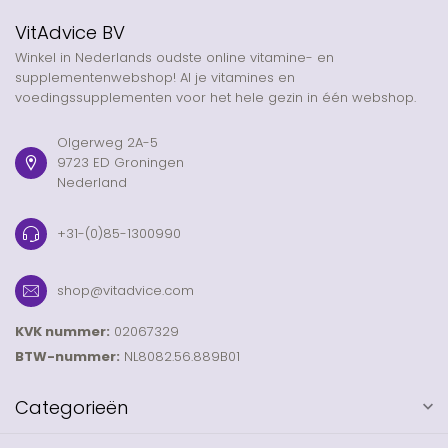
VitAdvice BV
Winkel in Nederlands oudste online vitamine- en
supplementenwebshop! Al je vitamines en
voedingssupplementen voor het hele gezin in één webshop.
Olgerweg 2A-5
9723 ED Groningen
Nederland
+31-(0)85-1300990
shop@vitadvice.com
KVK nummer:
02067329
BTW-nummer:
NL8082.56.889B01
Categorieën