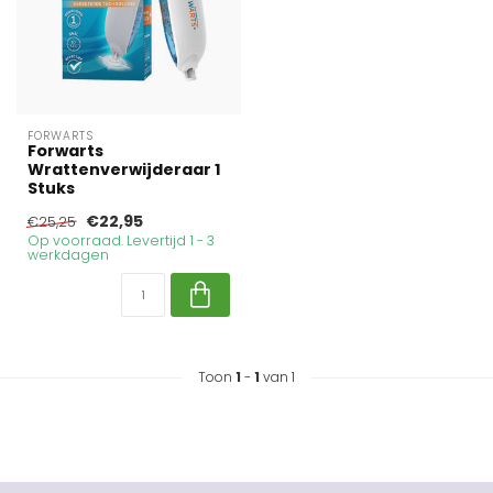
FORWARTS
Forwarts
Wrattenverwijderaar 1
Stuks
€22,95
€25,25
Op voorraad. Levertijd 1 - 3
werkdagen
Toon
1
-
1
van 1