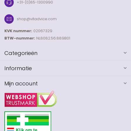
+31-(0)85-1300990
shop@vitadvice.com
KVK nummer:
02067329
BTW-nummer:
NL8082.56.889B01
Categorieën
Informatie
Mijn account