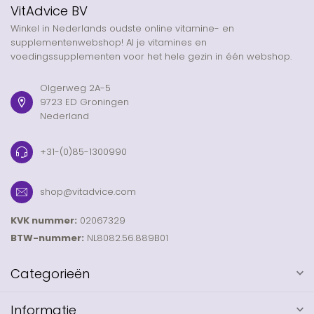
VitAdvice BV
Winkel in Nederlands oudste online vitamine- en
supplementenwebshop! Al je vitamines en
voedingssupplementen voor het hele gezin in één webshop.
Olgerweg 2A-5
9723 ED Groningen
Nederland
+31-(0)85-1300990
shop@vitadvice.com
KVK nummer:
02067329
BTW-nummer:
NL8082.56.889B01
Categorieën
Informatie