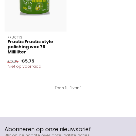
FRUCTIS
Fructis Fructis style
polishing wax 75
Milliliter
€5,75
€6,33
Niet op voorraad
Toon
1
-
1
van 1
Abonneren op onze nieuwsbrief
Blijf op de hoogte over onze laatste acties