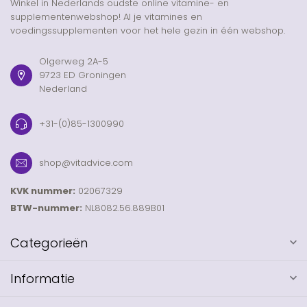
Winkel in Nederlands oudste online vitamine- en
supplementenwebshop! Al je vitamines en
voedingssupplementen voor het hele gezin in één webshop.
Olgerweg 2A-5
9723 ED Groningen
Nederland
+31-(0)85-1300990
shop@vitadvice.com
KVK nummer:
02067329
BTW-nummer:
NL8082.56.889B01
Categorieën
Informatie