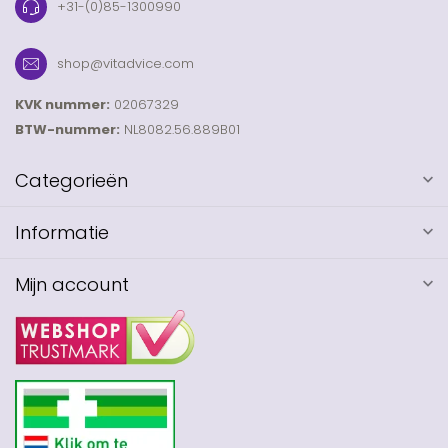
+31-(0)85-1300990
shop@vitadvice.com
KVK nummer:
02067329
BTW-nummer:
NL8082.56.889B01
Categorieën
Informatie
Mijn account