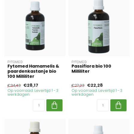
FYTOMED
FYTOMED
Fytomed Hamamelis &
Passiflora bio 100
paardenkastanje bio
Milliliter
100 Milliliter
€28,17
€22,28
€34,43
€27,23
Op voorraad. Levertijd 1 - 3
Op voorraad. Levertijd 1 - 3
werkdagen
werkdagen