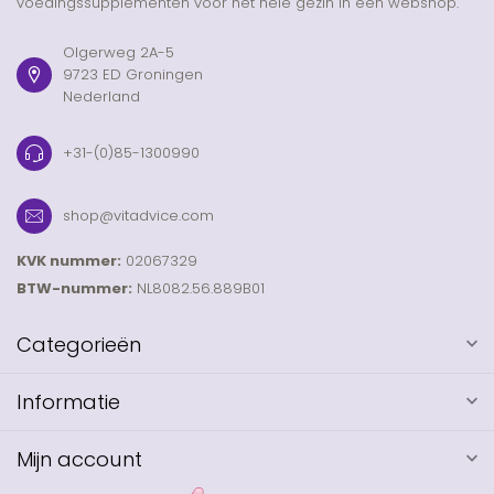
voedingssupplementen voor het hele gezin in één webshop.
Olgerweg 2A-5
9723 ED Groningen
Nederland
+31-(0)85-1300990
shop@vitadvice.com
KVK nummer:
02067329
BTW-nummer:
NL8082.56.889B01
Categorieën
Informatie
Mijn account