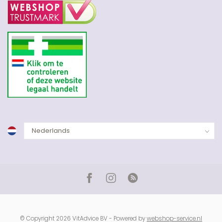
© Copyright 2026 VitAdvice BV - Powered by
webshop-service.nl