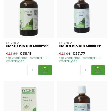
FYTOMED
FYTOMED
Noctis bio 100 Milliliter
Neura bio 100 Milliliter
€30,11
€27,77
€36,80
€33,94
Op voorraad. Levertijd 1 - 3
Op voorraad. Levertijd 1 - 3
werkdagen
werkdagen