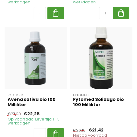
werkdagen
werkdagen
FYTOMED
FYTOMED
Avena sativa bio 100
Fytomed Solidago bio
Milliliter
100 Milliliter
€22,28
€27,23
Op voorraad. Levertijd 1 - 3
werkdagen
€21,42
€26,18
Niet op voorraad