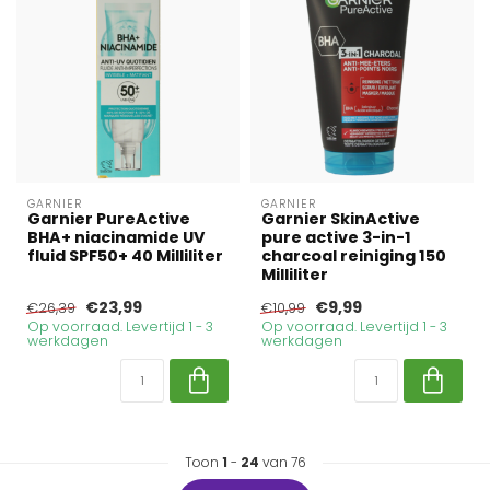
GARNIER
GARNIER
Garnier PureActive
Garnier SkinActive
BHA+ niacinamide UV
pure active 3-in-1
fluid SPF50+ 40 Milliliter
charcoal reiniging 150
Milliliter
€23,99
€9,99
€26,39
€10,99
Op voorraad. Levertijd 1 - 3
Op voorraad. Levertijd 1 - 3
werkdagen
werkdagen
Toon
1
-
24
van 76