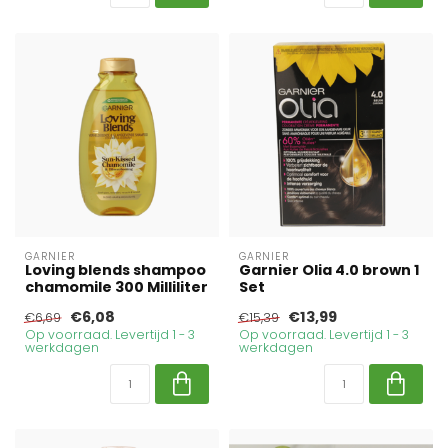
GARNIER
GARNIER
Loving blends shampoo
Garnier Olia 4.0 brown 1
chamomile 300 Milliliter
Set
€6,08
€13,99
€6,69
€15,39
Op voorraad. Levertijd 1 - 3
Op voorraad. Levertijd 1 - 3
werkdagen
werkdagen