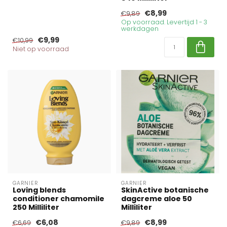
€8,99
€9,89
Op voorraad. Levertijd 1 - 3
werkdagen
€9,99
€10,99
Niet op voorraad
GARNIER
GARNIER
Loving blends
SkinActive botanische
conditioner chamomile
dagcreme aloe 50
250 Milliliter
Milliliter
€6,08
€8,99
€6,69
€9,89