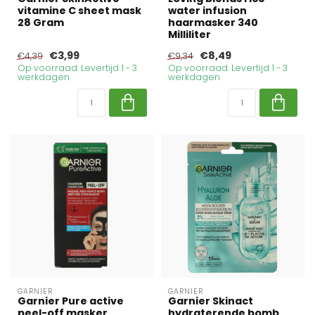
vitamine C sheet mask
water infusion
28 Gram
haarmasker 340
Milliliter
€3,99
€8,49
€4,39
€9,34
Op voorraad. Levertijd 1 - 3
Op voorraad. Levertijd 1 - 3
werkdagen
werkdagen
GARNIER
GARNIER
Garnier Pure active
Garnier Skinact
peel-off masker
hydraterende bomb