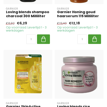
GARNIER
GARNIER
Loving blends shampoo
Garnier Honing goud
charcoal 300 Milliliter
haarserum 115 Milliliter
€6,29
€12,18
€6,92
€13,40
Op voorraad. Levertijd 1 - 3
Op voorraad. Levertijd 1 - 3
werkdagen
werkdagen
GARNIER
GARNIER
Garnier SkinActive
Loving blends rice