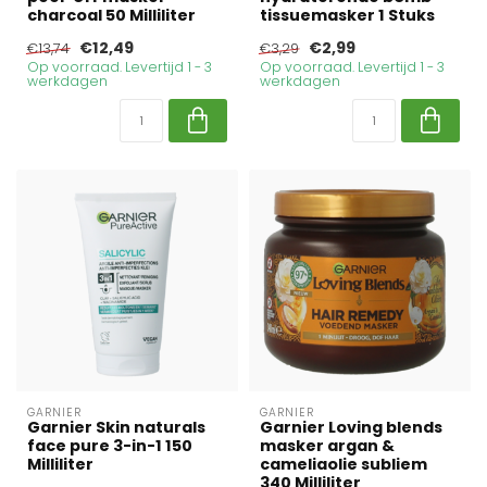
charcoal 50 Milliliter
tissuemasker 1 Stuks
€12,49
€2,99
€13,74
€3,29
Op voorraad. Levertijd 1 - 3
Op voorraad. Levertijd 1 - 3
werkdagen
werkdagen
GARNIER
GARNIER
Garnier Skin naturals
Garnier Loving blends
face pure 3-in-1 150
masker argan &
Milliliter
cameliaolie subliem
340 Milliliter