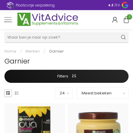
Plasticvrije verpakking
4.2
/5.0
0
MENU
Home
/
Merken
/
Garnier
Garnier
Filters