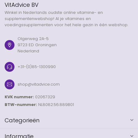
VitAdvice BV
Winkel in Nederlands oudste online vitamine- en
supplementenwebshop! Al je vitamines en
voedingssupplementen voor het hele gezin in één webshop.
Olgerweg 2A-5
9723 ED Groningen
Nederland
+31-(0)85-1300990
shop@vitadvice.com
KVK nummer:
02067329
BTW-nummer:
NL8082.56.889B01
Categorieën
Informatie