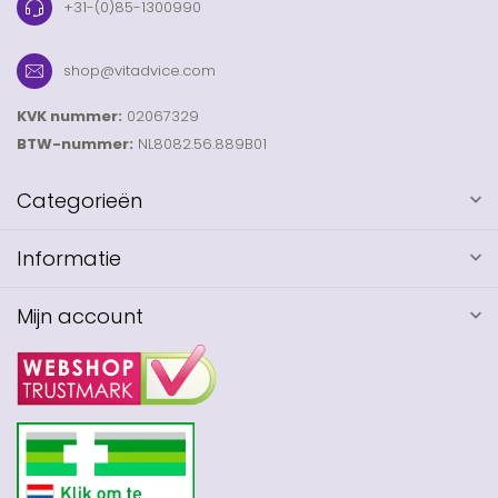
+31-(0)85-1300990
shop@vitadvice.com
KVK nummer:
02067329
BTW-nummer:
NL8082.56.889B01
Categorieën
Informatie
Mijn account