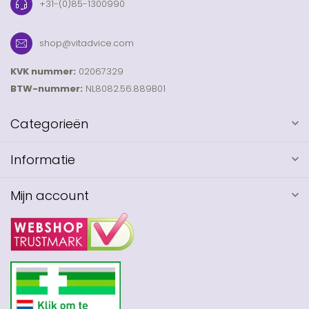
+31-(0)85-1300990
shop@vitadvice.com
KVK nummer:
02067329
BTW-nummer:
NL8082.56.889B01
Categorieën
Informatie
Mijn account