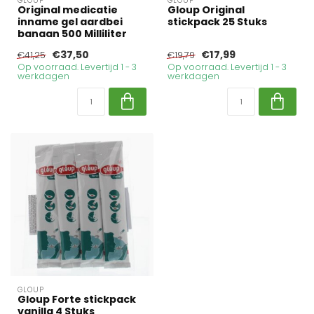
GLOUP
GLOUP
Original medicatie
Gloup Original
inname gel aardbei
stickpack 25 Stuks
banaan 500 Milliliter
€37,50
€17,99
€41,25
€19,79
Op voorraad. Levertijd 1 - 3
Op voorraad. Levertijd 1 - 3
werkdagen
werkdagen
GLOUP
Gloup Forte stickpack
vanilla 4 Stuks