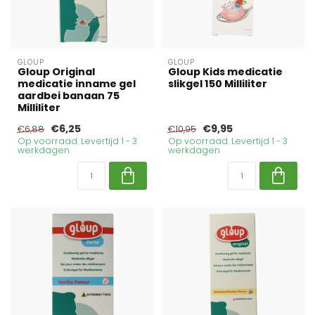
GLOUP
GLOUP
Gloup Original
Gloup Kids medicatie
medicatie inname gel
slikgel 150 Milliliter
aardbei banaan 75
Milliliter
€6,25
€9,95
€6,88
€10,95
Op voorraad. Levertijd 1 - 3
Op voorraad. Levertijd 1 - 3
werkdagen
werkdagen