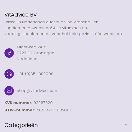
VitAdvice BV
Winkel in Nederlands oudste online vitamine- en
supplementenwebshop! Al je vitamines en
voedingssupplementen voor het hele gezin in één webshop.
Olgerweg 2A-5
9723 ED Groningen
Nederland
+31-(0)85-1300990
shop@vitadvice.com
KVK nummer:
02067329
BTW-nummer:
NL8082.56.889B01
Categorieën