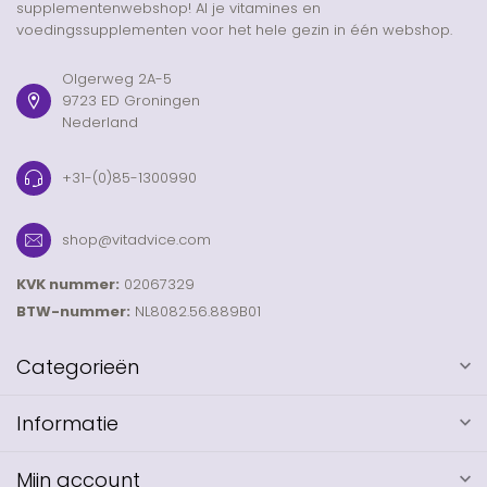
supplementenwebshop! Al je vitamines en
voedingssupplementen voor het hele gezin in één webshop.
Olgerweg 2A-5
9723 ED Groningen
Nederland
+31-(0)85-1300990
shop@vitadvice.com
KVK nummer:
02067329
BTW-nummer:
NL8082.56.889B01
Categorieën
Informatie
Mijn account