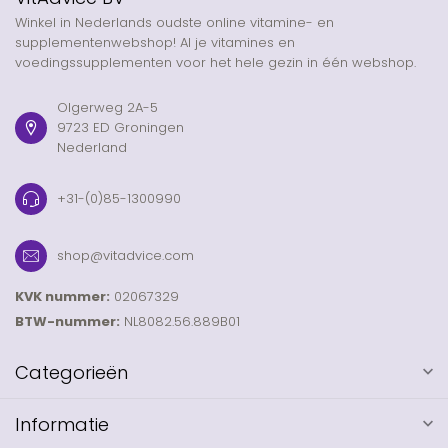
Winkel in Nederlands oudste online vitamine- en
supplementenwebshop! Al je vitamines en
voedingssupplementen voor het hele gezin in één webshop.
Olgerweg 2A-5
9723 ED Groningen
Nederland
+31-(0)85-1300990
shop@vitadvice.com
KVK nummer:
02067329
BTW-nummer:
NL8082.56.889B01
Categorieën
Informatie