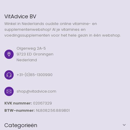
VitAdvice BV
Winkel in Nederlands oudste online vitamine- en
supplementenwebshop! Al je vitamines en
voedingssupplementen voor het hele gezin in één webshop.
Olgerweg 2A-5
9723 ED Groningen
Nederland
+31-(0)85-1300990
shop@vitadvice.com
KVK nummer:
02067329
BTW-nummer:
NL8082.56.889B01
Categorieën