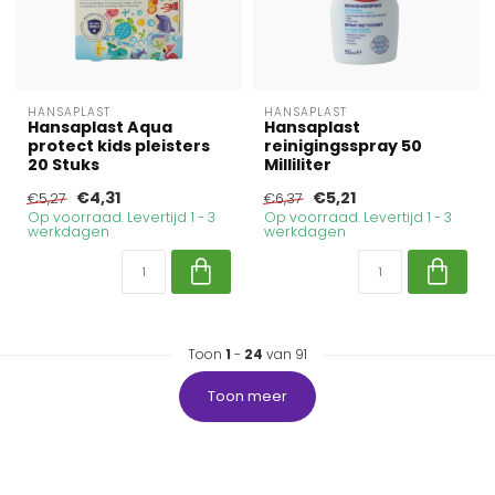
HANSAPLAST
HANSAPLAST
Hansaplast Aqua
Hansaplast
protect kids pleisters
reinigingsspray 50
20 Stuks
Milliliter
€4,31
€5,21
€5,27
€6,37
Op voorraad. Levertijd 1 - 3
Op voorraad. Levertijd 1 - 3
werkdagen
werkdagen
Toon
1
-
24
van 91
Toon meer