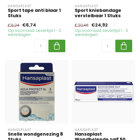
HANSAPLAST
HANSAPLAST
Sport tape anti blaar 1
Sport kniebandage
Stuks
verstelbaar 1 Stuks
€6,74
€24,92
€8,24
€30,46
Op voorraad. Levertijd 1 - 3
Op voorraad. Levertijd 1 - 3
werkdagen
werkdagen
HANSAPLAST
HANSAPLAST
Snelle wondgenezing 8
Hansaplast
Stuks
Wondhelende zalf 50