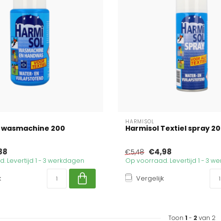
HARMISOL
r wasmachine 200
Harmisol Textiel spray 200
88
€4,98
€5,48
. Levertijd 1 - 3 werkdagen
Op voorraad. Levertijd 1 - 3 
k
Vergelijk
Toon
1
-
2
van 2