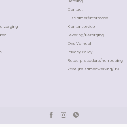
Betaling
Contact
Disclaimer/Informatie
Verzorging
Klantenservice
nken
Levering/Bezorging
Ons Verhaal
n
Privacy Policy
Retourprocedure/herroeping
Zakelijke samenwerking/B2B