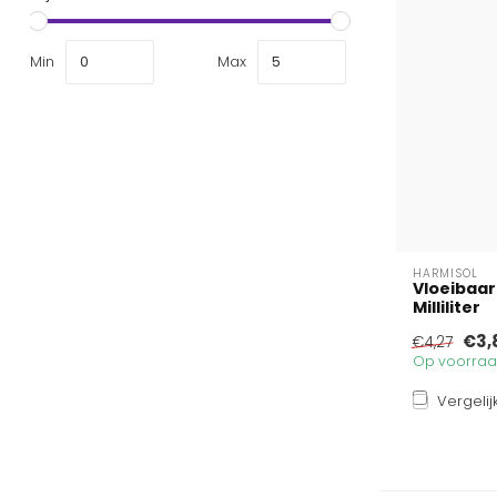
Min
Max
HARMISOL
Vloeibaa
Milliliter
€3,
€4,27
Op voorraad
Vergelij