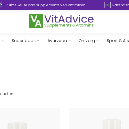
Ruime keuze aan supplementen en vitaminen
Razendsne
Superfoods
Ayurveda
Zelfzorg
Sport & Af
ducten