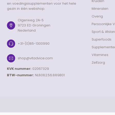
Kruiden
en voedingssupplementen voor het hele
gezin in één webshop.
Mineralen
Overig
Olgerweg 2A-5
Persoonlijke 
9723 ED Groningen
Nederland
Sport & Afsla
Superfoods
+31-(0)85-1300990
Supplemente
Vitamines
shop@vitadvice.com
Zelfzorg
KVK nummer:
02067329
BTW-nummer:
NL8082.56.889B01