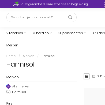
Jouw gezondheid, onze expertise en begeleiding
Vitamines
Mineralen
Supplementen
Kruiden
Merken
Home
/
Merken
/
Harmisol
Harmisol
2
Pro
Merken
Alle merken
Harmisol
Prijs