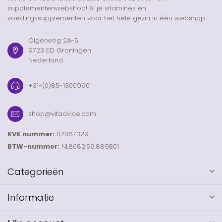
supplementenwebshop! Al je vitamines en
voedingssupplementen voor het hele gezin in één webshop.
Olgerweg 2A-5
9723 ED Groningen
Nederland
+31-(0)85-1300990
shop@vitadvice.com
KVK nummer:
02067329
BTW-nummer:
NL8082.56.889B01
Categorieën
Informatie