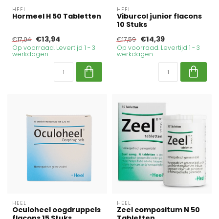
HEEL
HEEL
Hormeel H 50 Tabletten
Viburcol junior flacons
10 Stuks
€13,94
€14,39
€17,04
€17,59
Op voorraad. Levertijd 1 - 3
Op voorraad. Levertijd 1 - 3
werkdagen
werkdagen
HEEL
HEEL
Oculoheel oogdruppels
Zeel compositum N 50
flacons 15 Stuks
Tabletten