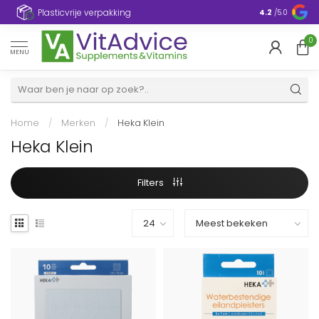
Plasticvrije verpakking
4.2
/5.0
0
MENU
Home
/
Merken
/
Heka Klein
Heka Klein
Filters