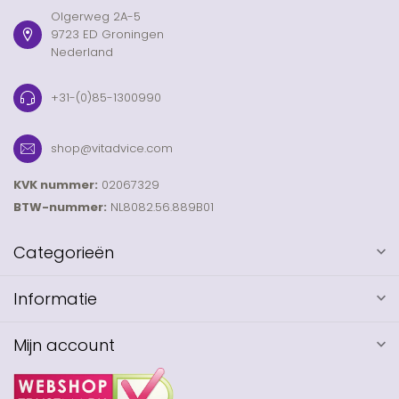
Olgerweg 2A-5
9723 ED Groningen
Nederland
+31-(0)85-1300990
shop@vitadvice.com
KVK nummer:
02067329
BTW-nummer:
NL8082.56.889B01
Categorieën
Informatie
Mijn account