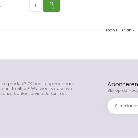
k
Toon
1
-
7
van 7
Abonneren 
uiste product? Of ben je op zoek naar
rtiment te zitten? Wie weet vinden we
Blijf op de hoo
 onze klantenservice. Je kunt ons