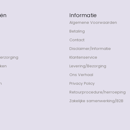
eën
Informatie
Algemene Voorwaarden
Betaling
Contact
Disclaimer/Informatie
Verzorging
Klantenservice
nken
Levering/Bezorging
Ons Verhaal
n
Privacy Policy
Retourprocedure/herroeping
Zakelijke samenwerking/B2B