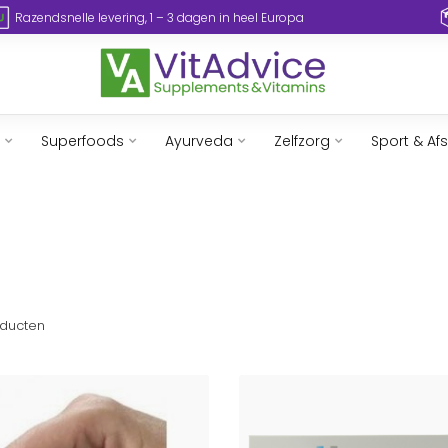
Razendsnelle levering, 1 – 3 dagen in heel Europa
Superfoods
Ayurveda
Zelfzorg
Sport & Af
ducten