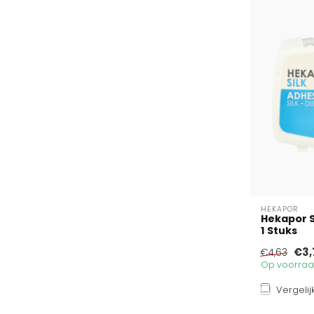
HEKAPOR
Hekapor S
1 Stuks
€3,
€4,63
Op voorraad
Vergelij