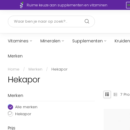
Ruime keuze aan supplementen en vitaminen
Vitamines
Mineralen
Supplementen
Kruiden
Merken
Home
/
Merken
/
Hekapor
Hekapor
7
Pro
Merken
Alle merken
Hekapor
Prijs