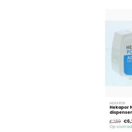
HEKAPOR
Hekapor 
dispenser 
€6,
€7,69
Op voorraad