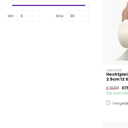
Min
Max
HEKAPOR
Hechtplei
2.5cm 12 
€1
€18,69
Op voorraad
Vergelij