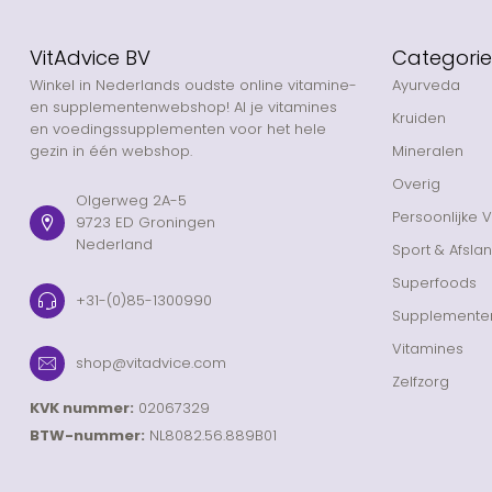
VitAdvice BV
Categori
Winkel in Nederlands oudste online vitamine-
Ayurveda
en supplementenwebshop! Al je vitamines
Kruiden
en voedingssupplementen voor het hele
gezin in één webshop.
Mineralen
Overig
Olgerweg 2A-5
Persoonlijke 
9723 ED Groningen
Nederland
Sport & Afsla
Superfoods
+31-(0)85-1300990
Supplemente
Vitamines
shop@vitadvice.com
Zelfzorg
KVK nummer:
02067329
BTW-nummer:
NL8082.56.889B01