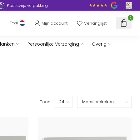
Plasticvrije verpakking
0
Mijn account
Verlanglijst
Taal
slanken
Persoonlijke Verzorging
Overig
Toon: