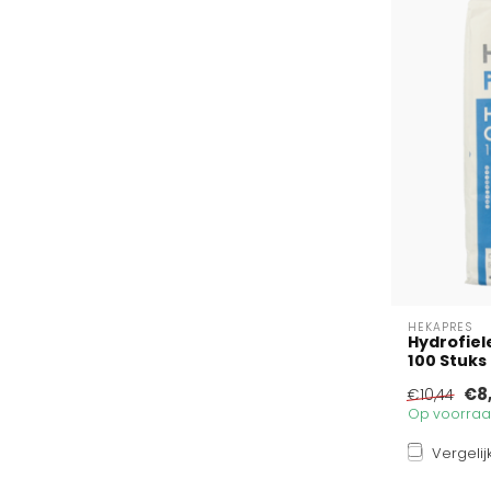
HEKAPRES
Hydrofiel
100 Stuks
€8
€10,44
Op voorraad
Vergelij