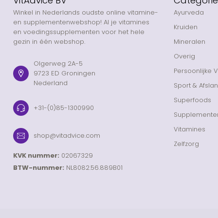
VitAdvice BV
Categori
Winkel in Nederlands oudste online vitamine-
Ayurveda
en supplementenwebshop! Al je vitamines
Kruiden
en voedingssupplementen voor het hele
gezin in één webshop.
Mineralen
Overig
Olgerweg 2A-5
Persoonlijke 
9723 ED Groningen
Nederland
Sport & Afsla
Superfoods
+31-(0)85-1300990
Supplemente
Vitamines
shop@vitadvice.com
Zelfzorg
KVK nummer:
02067329
BTW-nummer:
NL8082.56.889B01