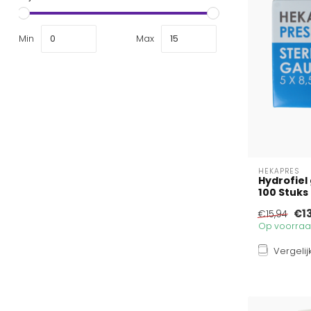
Min
Max
HEKAPRES
Hydrofie
100 Stuks
€1
€15,94
Op voorraad
Vergelij