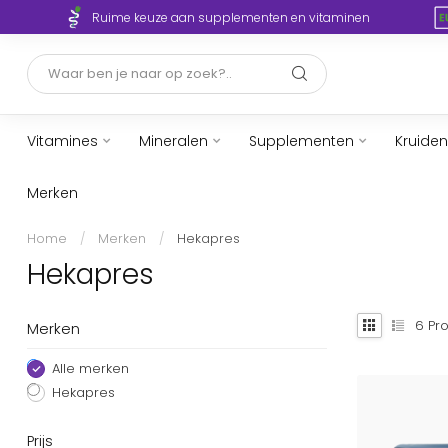
Ruime keuze aan supplementen en vitaminen
Vitamines
Mineralen
Supplementen
Kruiden
Merken
Home
/
Merken
/
Hekapres
Hekapres
6
Pro
Merken
Alle merken
Hekapres
Prijs