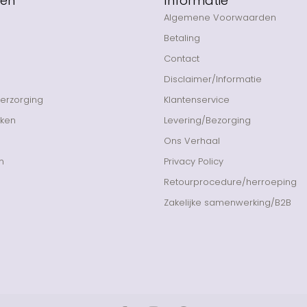
eën
Informatie
Algemene Voorwaarden
Betaling
Contact
Disclaimer/Informatie
Verzorging
Klantenservice
nken
Levering/Bezorging
Ons Verhaal
n
Privacy Policy
Retourprocedure/herroeping
Zakelijke samenwerking/B2B