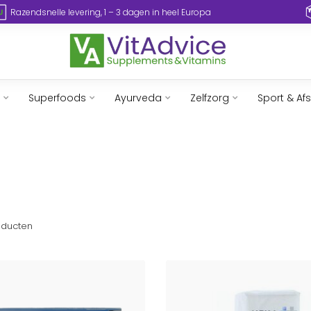
Razendsnelle levering, 1 – 3 dagen in heel Europa
Superfoods
Ayurveda
Zelfzorg
Sport & Af
ducten