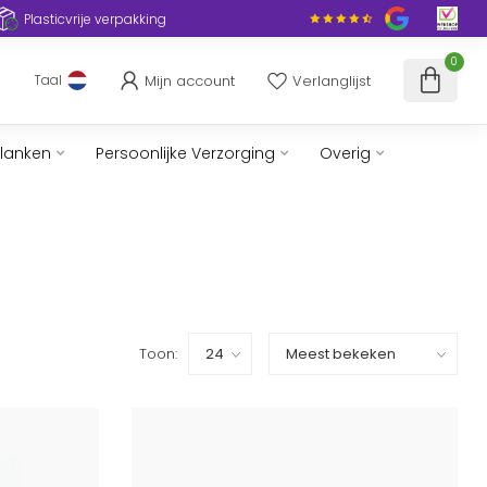
Plasticvrije verpakking
0
Mijn account
Verlanglijst
Taal
slanken
Persoonlijke Verzorging
Overig
Toon: