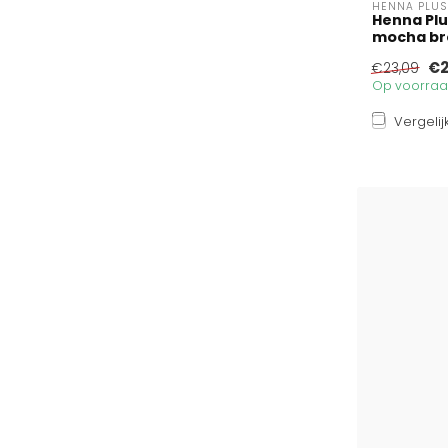
HENNA PLUS
Henna Plu
mocha bro
€2
€23,09
Op voorraad
Vergelij