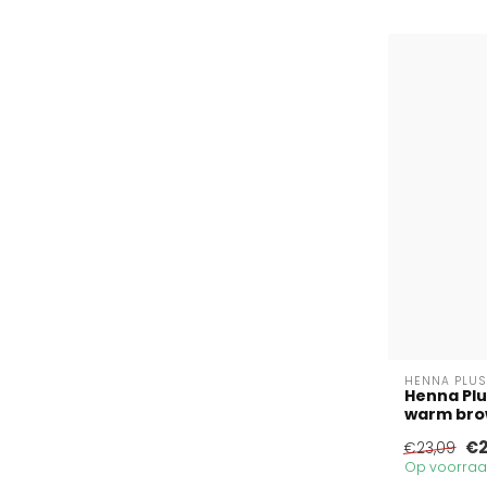
HENNA PLUS
Henna Plu
warm brown
€2
€23,09
Op voorraad