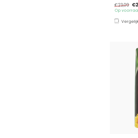
€2
€23,09
Op voorraad
Vergelij