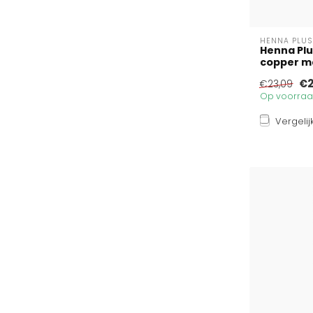
HENNA PLUS
Henna Plu
copper ma
€2
€23,09
Op voorraad
Vergelij