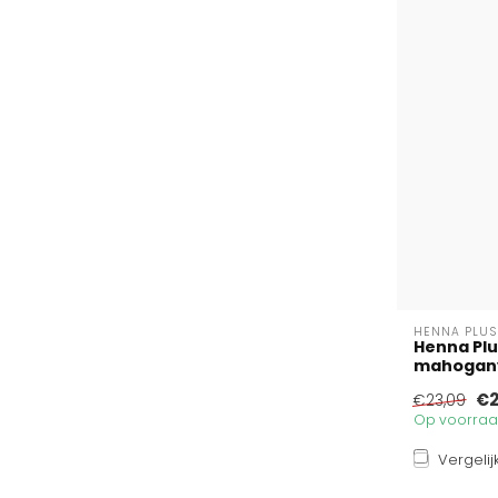
HENNA PLUS
Henna Plus
mahogany 
€2
€23,09
Op voorraad
Vergelij