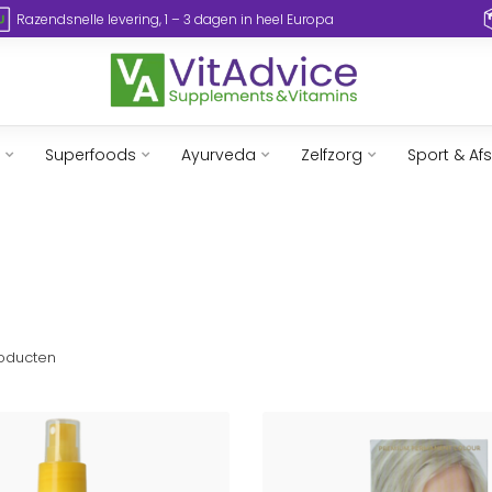
Razendsnelle levering, 1 – 3 dagen in heel Europa
Superfoods
Ayurveda
Zelfzorg
Sport & Af
oducten