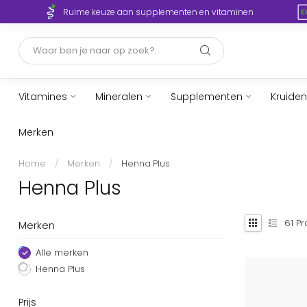
Ruime keuze aan supplementen en vitaminen
Vitamines
Mineralen
Supplementen
Kruiden
Merken
Home
/
Merken
/
Henna Plus
Henna Plus
61
Pr
Merken
Alle merken
Henna Plus
Prijs