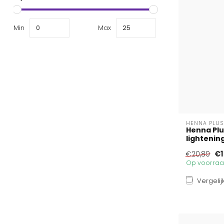
Min
Max
HENNA PLUS
Henna Plu
lightening
€1
€20,89
Op voorraad
Vergelij