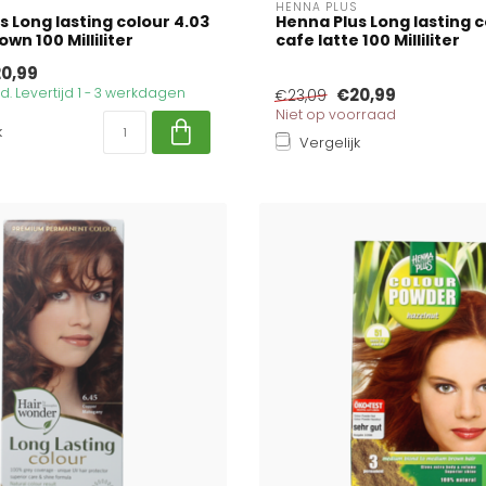
HENNA PLUS
s Long lasting colour 4.03
Henna Plus Long lasting c
wn 100 Milliliter
cafe latte 100 Milliliter
0,99
. Levertijd 1 - 3 werkdagen
€20,99
€23,09
Niet op voorraad
k
Vergelijk