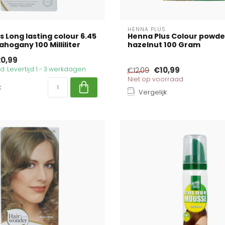
HENNA PLUS
s Long lasting colour 6.45
Henna Plus Colour powde
hogany 100 Milliliter
hazelnut 100 Gram
0,99
. Levertijd 1 - 3 werkdagen
€10,99
€12,09
Niet op voorraad
k
Vergelijk