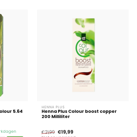
HENNA PLUS
olour 5.64
Henna Plus Colour boost copper
200 Milliliter
werkdagen
€19,99
€21,99