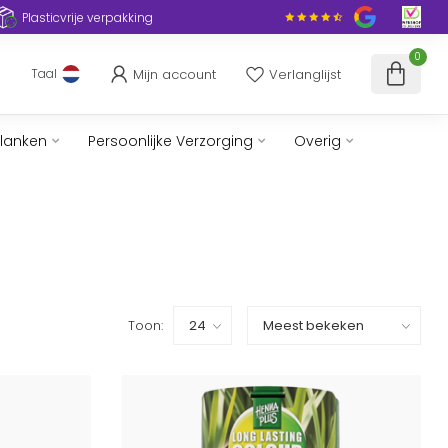
Plasticvrije verpakking
0
Mijn account
Verlanglijst
Taal
slanken
Persoonlijke Verzorging
Overig
Toon: