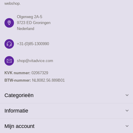
webshop.
Olgerweg 2A-5
9723 ED Groningen
Nederland
+31-(0)85-1300990
shop@vitadvice.com
KVK nummer:
02067329
BTW-nummer:
NL8082.56.889B01
Categorieën
Informatie
Mijn account