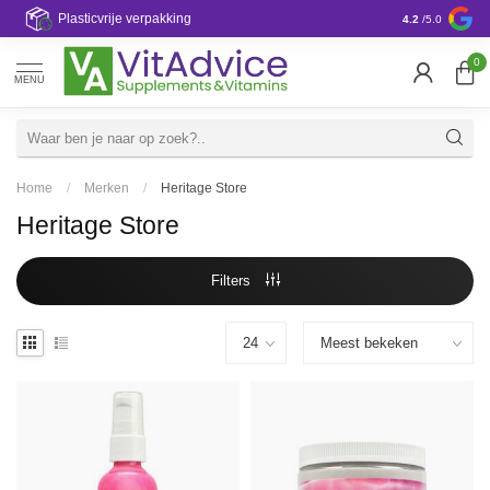
a
Plasticvrije verpakking
4.2
/5.0
0
MENU
Home
/
Merken
/
Heritage Store
Heritage Store
Filters