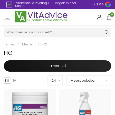
Plasticvrije verpakking
4.2
/5.0
0
MENU
Home
/
Merken
/
HG
HG
Filters