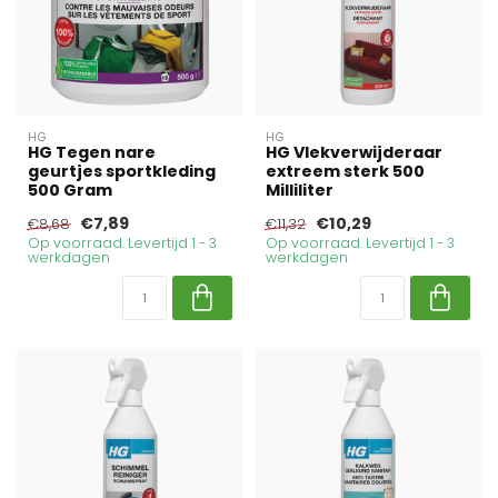
HG
HG
HG Tegen nare
HG Vlekverwijderaar
geurtjes sportkleding
extreem sterk 500
500 Gram
Milliliter
€7,89
€10,29
€8,68
€11,32
Op voorraad. Levertijd 1 - 3
Op voorraad. Levertijd 1 - 3
werkdagen
werkdagen