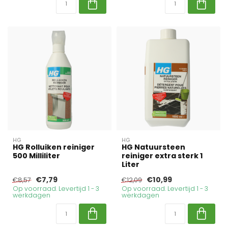
HG
HG
HG Rolluiken reiniger
HG Natuursteen
500 Milliliter
reiniger extra sterk 1
Liter
€7,79
€10,99
€8,57
€12,09
Op voorraad. Levertijd 1 - 3
Op voorraad. Levertijd 1 - 3
werkdagen
werkdagen