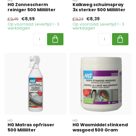
HG
HG
HG Zonnescherm
Kalkweg schuimspray
reiniger 500 Milliliter
3x sterker 500 Milliliter
€8,59
€8,39
€9,45
€9,23
Op voorraad. Levertijd 1 - 3
Op voorraad. Levertijd 1 - 3
werkdagen
werkdagen
HG
HG
HG Matras opfrisser
HG Wasmiddel stinkend
500 Milliliter
wasgoed 500 Gram