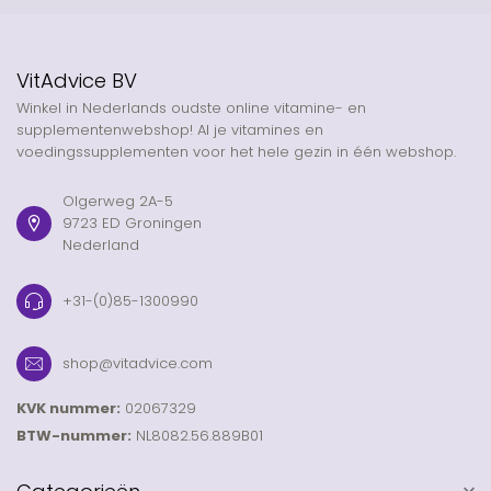
VitAdvice BV
Winkel in Nederlands oudste online vitamine- en
supplementenwebshop! Al je vitamines en
voedingssupplementen voor het hele gezin in één webshop.
Olgerweg 2A-5
9723 ED Groningen
Nederland
+31-(0)85-1300990
shop@vitadvice.com
KVK nummer:
02067329
BTW-nummer:
NL8082.56.889B01