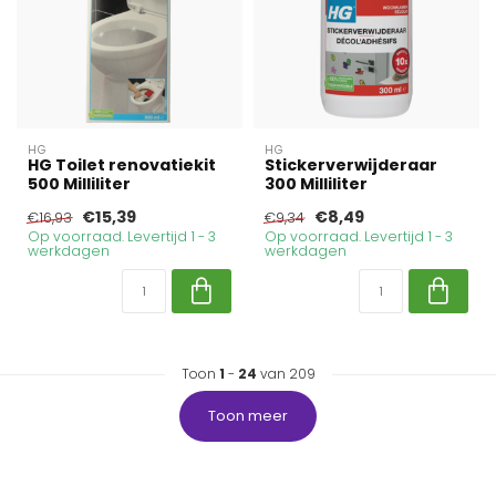
HG
HG
HG Toilet renovatiekit
Stickerverwijderaar
500 Milliliter
300 Milliliter
€15,39
€8,49
€16,93
€9,34
Op voorraad. Levertijd 1 - 3
Op voorraad. Levertijd 1 - 3
werkdagen
werkdagen
Toon
1
-
24
van 209
Toon meer