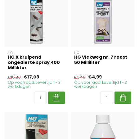
HG
HG
HG X kruipend
HG Vlekweg nr. 7 roest
ongedierte spray 400
50 Milliliter
Milliliter
€17,09
€4,99
€18,80
€5,49
Op voorraad. Levertijd 1 - 3
Op voorraad. Levertijd 1 - 3
werkdagen
werkdagen