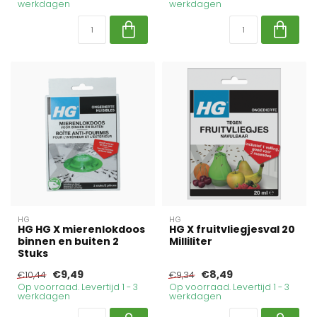
werkdagen
werkdagen
HG
HG
HG HG X mierenlokdoos
HG X fruitvliegjesval 20
binnen en buiten 2
Milliliter
Stuks
€9,49
€8,49
€10,44
€9,34
Op voorraad. Levertijd 1 - 3
Op voorraad. Levertijd 1 - 3
werkdagen
werkdagen