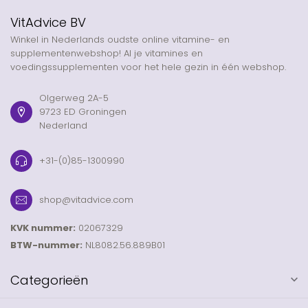
VitAdvice BV
Winkel in Nederlands oudste online vitamine- en
supplementenwebshop! Al je vitamines en
voedingssupplementen voor het hele gezin in één webshop.
Olgerweg 2A-5
9723 ED Groningen
Nederland
+31-(0)85-1300990
shop@vitadvice.com
KVK nummer:
02067329
BTW-nummer:
NL8082.56.889B01
Categorieën