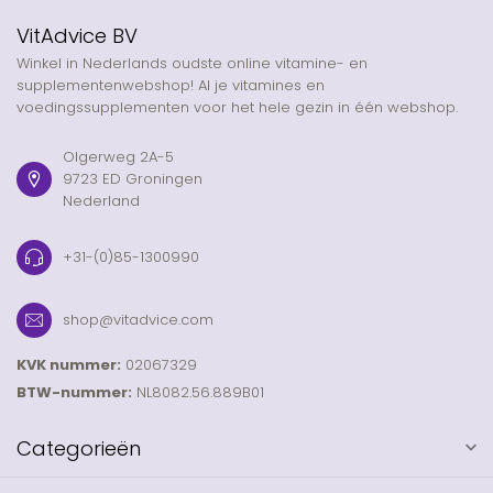
VitAdvice BV
Winkel in Nederlands oudste online vitamine- en
supplementenwebshop! Al je vitamines en
voedingssupplementen voor het hele gezin in één webshop.
Olgerweg 2A-5
9723 ED Groningen
Nederland
+31-(0)85-1300990
shop@vitadvice.com
KVK nummer:
02067329
BTW-nummer:
NL8082.56.889B01
Categorieën