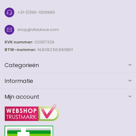
+31-(0)85-1300990
shop@vitadvice.com
KVK nummer:
02067329
BTW-nummer:
NL8082.56.889B01
Categorieën
Informatie
Mijn account