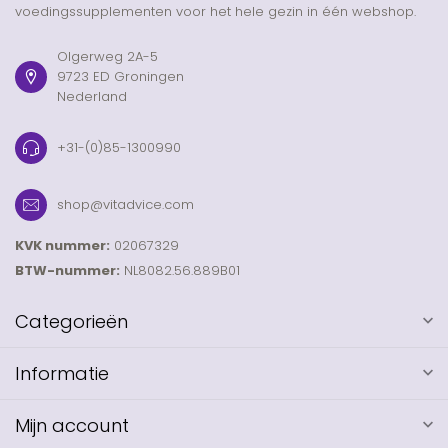
voedingssupplementen voor het hele gezin in één webshop.
Olgerweg 2A-5
9723 ED Groningen
Nederland
+31-(0)85-1300990
shop@vitadvice.com
KVK nummer:
02067329
BTW-nummer:
NL8082.56.889B01
Categorieën
Informatie
Mijn account