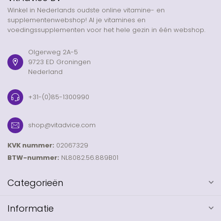
Winkel in Nederlands oudste online vitamine- en
supplementenwebshop! Al je vitamines en
voedingssupplementen voor het hele gezin in één webshop.
Olgerweg 2A-5
9723 ED Groningen
Nederland
+31-(0)85-1300990
shop@vitadvice.com
KVK nummer:
02067329
BTW-nummer:
NL8082.56.889B01
Categorieën
Informatie