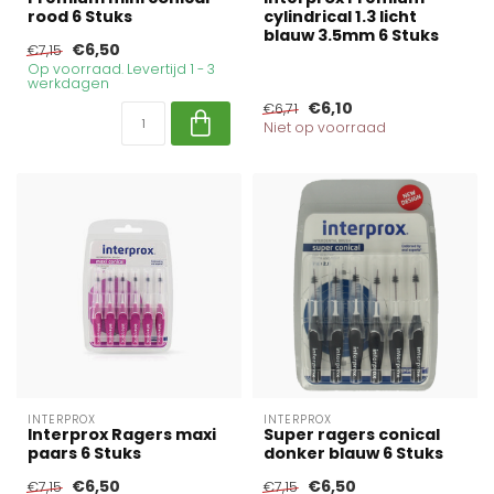
rood 6 Stuks
cylindrical 1.3 licht
blauw 3.5mm 6 Stuks
€6,50
€7,15
Op voorraad. Levertijd 1 - 3
werkdagen
€6,10
€6,71
Niet op voorraad
INTERPROX
INTERPROX
Interprox Ragers maxi
Super ragers conical
paars 6 Stuks
donker blauw 6 Stuks
€6,50
€6,50
€7,15
€7,15